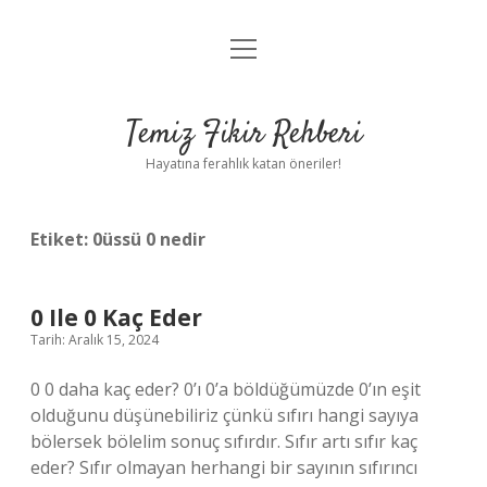
menüyü
Anasayfa
aç
Gizlilik Politikası
Temiz Fikir Rehberi
Yasal Uyarı
Hayatına ferahlık katan öneriler!
Hakkımızda
Etiket:
0üssü 0 nedir
0 Ile 0 Kaç Eder
Tarih: Aralık 15, 2024
0 0 daha kaç eder? 0’ı 0’a böldüğümüzde 0’ın eşit
olduğunu düşünebiliriz çünkü sıfırı hangi sayıya
bölersek bölelim sonuç sıfırdır. Sıfır artı sıfır kaç
eder? Sıfır olmayan herhangi bir sayının sıfırıncı