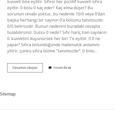
kuvveti bire eşittir. Sıfırın her pozitif kuvveti sıfıra
eşittir. 0 bölü 0 kaç eder? Kaç elma düşer? Bu
sorunun cevabı yoktur, bu nedenle 10/0 veya 0’dan
başka herhangi bir sayının 0’a bölümü tanımsızdır.
0/0 belirsizdir. Bunun nedenini buradaki cevapta
bulabilirsiniz. 0üssü 0 nedir? Sıfır hariç tüm sayıların
0. kuvvetini düşünürsek her biri 1’e eşittir. 0 0 ne
yapar? Sıfıra bölündüğünde matematik anlamını
yitirir, çünkü sıfıra bölme “tanımsızdır”. 0 bölü…
0
Devamını okuyun
Yorum Bırak
Ile
0
Kaç
Eder
Sitemap