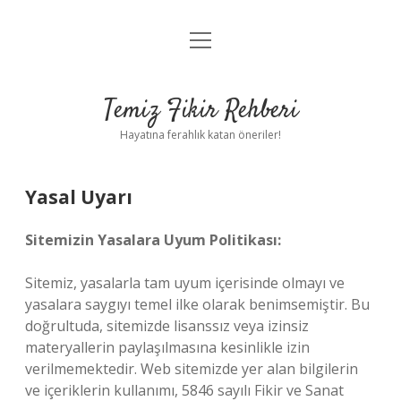
menüyü
Anasayfa
aç
Gizlilik Politikası
Temiz Fikir Rehberi
Yasal Uyarı
Hayatına ferahlık katan öneriler!
Hakkımızda
Yasal Uyarı
Sitemizin Yasalara Uyum Politikası:
Sitemiz, yasalarla tam uyum içerisinde olmayı ve
yasalara saygıyı temel ilke olarak benimsemiştir. Bu
doğrultuda, sitemizde lisanssız veya izinsiz
materyallerin paylaşılmasına kesinlikle izin
verilmemektedir. Web sitemizde yer alan bilgilerin
ve içeriklerin kullanımı, 5846 sayılı Fikir ve Sanat