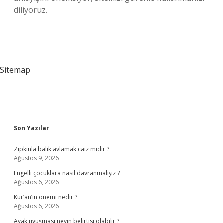
diliyoruz.
Sitemap
Sidebar
Son Yazılar
Zıpkınla balık avlamak caiz midir ?
Ağustos 9, 2026
Engelli çocuklara nasıl davranmalıyız ?
Ağustos 6, 2026
Kur’an’ın önemi nedir ?
Ağustos 6, 2026
Ayak uyuşması neyin belirtisi olabilir ?