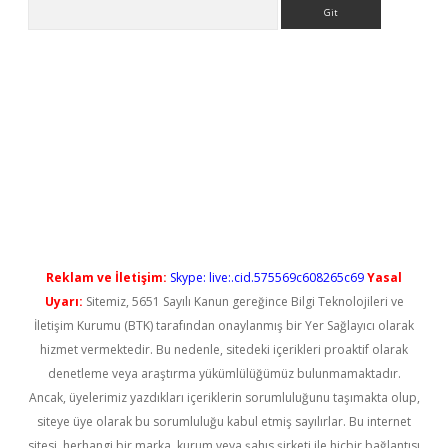
Arama
t güncel
Reklam ve İletişim:
Skype: live:.cid.575569c608265c69
Yasal
Uyarı:
Sitemiz, 5651 Sayılı Kanun gereğince Bilgi Teknolojileri ve
İletişim Kurumu (BTK) tarafından onaylanmış bir Yer Sağlayıcı olarak
hizmet vermektedir. Bu nedenle, sitedeki içerikleri proaktif olarak
denetleme veya araştırma yükümlülüğümüz bulunmamaktadır.
Ancak, üyelerimiz yazdıkları içeriklerin sorumluluğunu taşımakta olup,
siteye üye olarak bu sorumluluğu kabul etmiş sayılırlar. Bu internet
sitesi, herhangi bir marka, kurum veya şahıs şirketi ile hiçbir bağlantısı