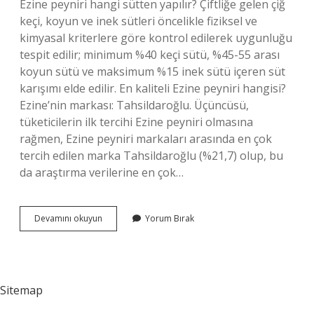
Ezine peyniri hangi sütten yapılır? Çiftliğe gelen çiğ
keçi, koyun ve inek sütleri öncelikle fiziksel ve
kimyasal kriterlere göre kontrol edilerek uygunluğu
tespit edilir; minimum %40 keçi sütü, %45-55 arası
koyun sütü ve maksimum %15 inek sütü içeren süt
karışımı elde edilir. En kaliteli Ezine peyniri hangisi?
Ezine’nin markası: Tahsildaroğlu. Üçüncüsü,
tüketicilerin ilk tercihi Ezine peyniri olmasına
rağmen, Ezine peyniri markaları arasında en çok
tercih edilen marka Tahsildaroğlu (%21,7) olup, bu
da araştırma verilerine en çok…
Orjinal
Devamını okuyun
Yorum Bırak
Ezine
Peyniri
Nasıl
Olur
Sitemap