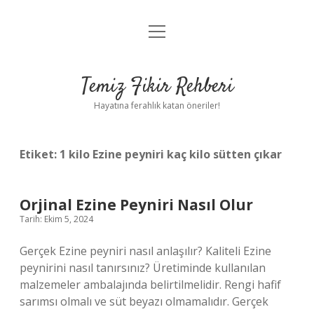
menüyü
Anasayfa
aç
Gizlilik Politikası
Temiz Fikir Rehberi
Yasal Uyarı
Hayatına ferahlık katan öneriler!
Hakkımızda
Etiket:
1 kilo Ezine peyniri kaç kilo sütten çıkar
Orjinal Ezine Peyniri Nasıl Olur
Tarih: Ekim 5, 2024
Gerçek Ezine peyniri nasıl anlaşılır? Kaliteli Ezine
peynirini nasıl tanırsınız? Üretiminde kullanılan
malzemeler ambalajında ​​belirtilmelidir. Rengi hafif
sarımsı olmalı ve süt beyazı olmamalıdır. Gerçek