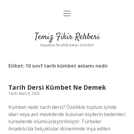
menüyü
Anasayfa
aç
Gizlilik Politikası
Temiz Fikir Rehberi
Yasal Uyarı
Hayatına ferahlık katan öneriler!
Hakkımızda
Etiket:
10 sınıf tarih kümbet anlamı nedir
Tarih Dersi Kümbet Ne Demek
Tarih: Mart 9, 2025
Kümbet nedir tarih dersi? Özellikle toplum içinde
idari veya asil mevkilerde bulunan kişilerin bedenleri
türbelerde ölümsüzleştirilmiştir. Türbeler
Anadolu’da Selçuklular döneminde inşa edilen