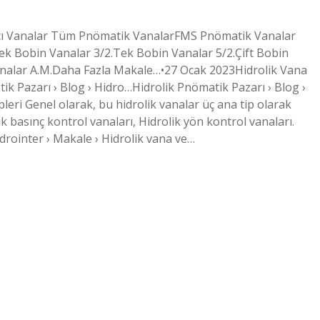
ımcı Vanalar Tüm Pnömatik VanalarFMS Pnömatik Vanalar
k Bobin Vanalar 3/2.Tek Bobin Vanalar 5/2.Çift Bobin
Vanalar A.M.Daha Fazla Makale…•27 Ocak 2023Hidrolik Vana
tik Pazarı › Blog › Hidro…Hidrolik Pnömatik Pazarı › Blog ›
ipleri Genel olarak, bu hidrolik vanalar üç ana tip olarak
ik basınç kontrol vanaları, Hidrolik yön kontrol vanaları.
drointer › Makale › Hidrolik vana ve…