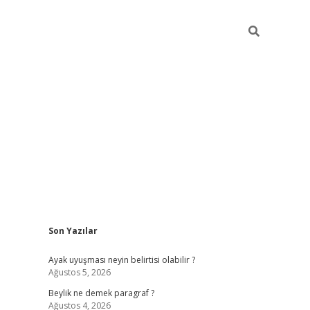
Sidebar
Son Yazılar
elexbet güncel
Ayak uyuşması neyin belirtisi olabilir ?
Ağustos 5, 2026
Beylik ne demek paragraf ?
Ağustos 4, 2026