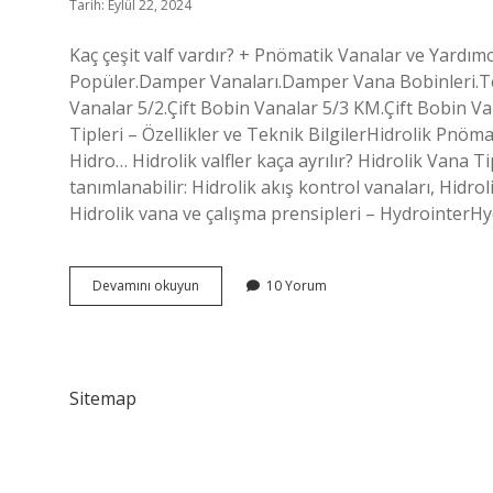
Tarih: Eylül 22, 2024
Kaç çeşit valf vardır? + Pnömatik Vanalar ve Yard
Popüler.Damper Vanaları.Damper Vana Bobinleri.Te
Vanalar 5/2.Çift Bobin Vanalar 5/3 KM.Çift Bobin 
Tipleri – Özellikler ve Teknik BilgilerHidrolik Pnöma
Hidro… Hidrolik valfler kaça ayrılır? Hidrolik Vana T
tanımlanabilir: Hidrolik akış kontrol vanaları, Hidrol
Hidrolik vana ve çalışma prensipleri – HydrointerHy
Valfler
Devamını okuyun
10 Yorum
Kaça
Ayrılır
Sitemap