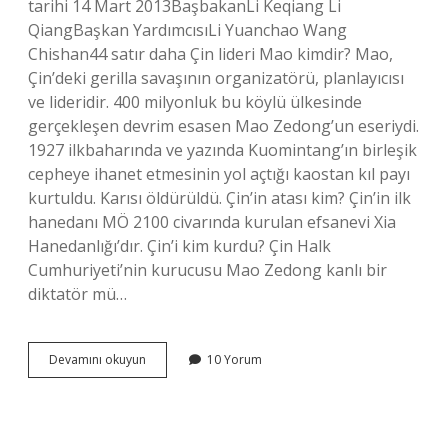
tarihi 14 Mart 2013BaşbakanLi Keqiang Li
QiangBaşkan YardımcısıLi Yuanchao Wang
Chishan44 satır daha Çin lideri Mao kimdir? Mao,
Çin’deki gerilla savaşının organizatörü, planlayıcısı
ve lideridir. 400 milyonluk bu köylü ülkesinde
gerçekleşen devrim esasen Mao Zedong’un eseriydi.
1927 ilkbaharında ve yazında Kuomintang’ın birleşik
cepheye ihanet etmesinin yol açtığı kaostan kıl payı
kurtuldu. Karısı öldürüldü. Çin’in atası kim? Çin’in ilk
hanedanı MÖ 2100 civarında kurulan efsanevi Xia
Hanedanlığı’dır. Çin’i kim kurdu? Çin Halk
Cumhuriyeti’nin kurucusu Mao Zedong kanlı bir
diktatör mü…
Çin
Devamını okuyun
10 Yorum
Halk
Cumhuriyetinin
Kurucusu
Kimdir