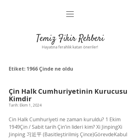
menüyü
Anasayfa
aç
Gizlilik Politikası
Temiz Fikir Rehberi
Yasal Uyarı
Hayatına ferahlık katan öneriler!
Hakkımızda
Etiket:
1966 Çinde ne oldu
Çin Halk Cumhuriyetinin Kurucusu
Kimdir
Tarih: Ekim 1, 2024
Cin Halk Cumhuriyeti ne zaman kuruldu? 1 Ekim
1949Çin / Sabit tarih Çin’in lideri kim? Xi JinpingXi
Jinping 习近平 (Basitleştirilmiş Çince)GörevdeKabul