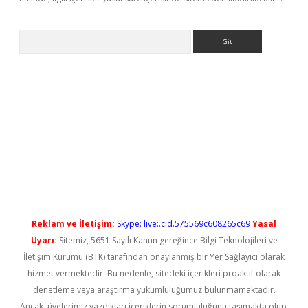
Arama
t güncel
Reklam ve İletişim:
Skype: live:.cid.575569c608265c69
Yasal
Uyarı:
Sitemiz, 5651 Sayılı Kanun gereğince Bilgi Teknolojileri ve
İletişim Kurumu (BTK) tarafından onaylanmış bir Yer Sağlayıcı olarak
hizmet vermektedir. Bu nedenle, sitedeki içerikleri proaktif olarak
denetleme veya araştırma yükümlülüğümüz bulunmamaktadır.
Ancak, üyelerimiz yazdıkları içeriklerin sorumluluğunu taşımakta olup,