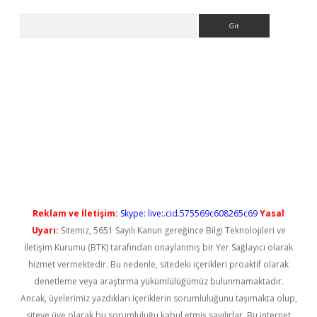
Arama
bet güncel
Reklam ve İletişim:
Skype: live:.cid.575569c608265c69
Yasal
Uyarı:
Sitemiz, 5651 Sayılı Kanun gereğince Bilgi Teknolojileri ve
İletişim Kurumu (BTK) tarafından onaylanmış bir Yer Sağlayıcı olarak
hizmet vermektedir. Bu nedenle, sitedeki içerikleri proaktif olarak
denetleme veya araştırma yükümlülüğümüz bulunmamaktadır.
Ancak, üyelerimiz yazdıkları içeriklerin sorumluluğunu taşımakta olup,
siteye üye olarak bu sorumluluğu kabul etmiş sayılırlar. Bu internet