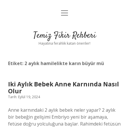
menüyü
Anasayfa
aç
Gizlilik Politikası
Temiz Fikir Rehberi
Yasal Uyarı
Hayatına ferahlık katan öneriler!
Hakkımızda
Etiket:
2 aylık hamilelikte karın büyür mü
Iki Aylık Bebek Anne Karnında Nasıl
Olur
Tarih: Eylül 19, 2024
Anne karnındaki 2 aylık bebek neler yapar? 2 aylık
bir bebeğin gelişimi Embriyo yeni bir aşamaya,
fetüse doğru yolculuğuna başlar. Rahimdeki fetüsün