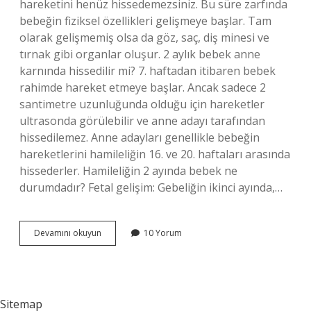
hareketini henüz hissedemezsiniz. Bu süre zarfında
bebeğin fiziksel özellikleri gelişmeye başlar. Tam
olarak gelişmemiş olsa da göz, saç, diş minesi ve
tırnak gibi organlar oluşur. 2 aylık bebek anne
karnında hissedilir mi? 7. haftadan itibaren bebek
rahimde hareket etmeye başlar. Ancak sadece 2
santimetre uzunluğunda olduğu için hareketler
ultrasonda görülebilir ve anne adayı tarafından
hissedilemez. Anne adayları genellikle bebeğin
hareketlerini hamileliğin 16. ve 20. haftaları arasında
hissederler. Hamileliğin 2 ayında bebek ne
durumdadır? Fetal gelişim: Gebeliğin ikinci ayında,…
Iki
Devamını okuyun
10 Yorum
Aylık
Bebek
Anne
Karnında
Nasıl
Sitemap
Olur