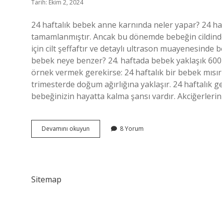
Tarih: Ekim 2, 2024
24 haftalık bebek anne karnında neler yapar? 24 haf
tamamlanmıştır. Ancak bu dönemde bebeğin cildindek
için cilt şeffaftır ve detaylı ultrason muayenesinde 
bebek neye benzer? 24. haftada bebek yaklaşık 600 
örnek vermek gerekirse: 24 haftalık bir bebek mısır
trimesterde doğum ağırlığına yaklaşır. 24 haftalık 
bebeğinizin hayatta kalma şansı vardır. Akciğerlerin
24
Devamını okuyun
8 Yorum
Haftalık
Bebek
Anne
Karnında
Nasıl
Sitemap