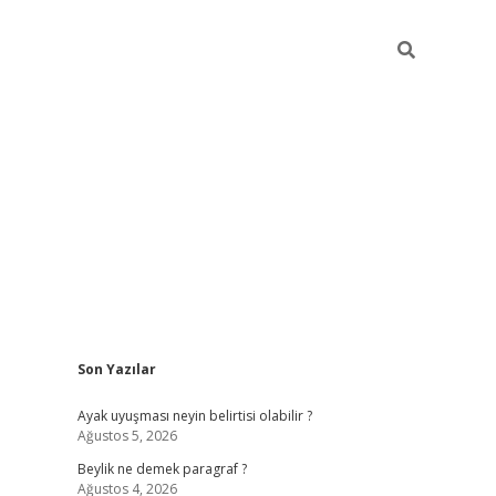
Sidebar
Son Yazılar
elexbet güncel
Ayak uyuşması neyin belirtisi olabilir ?
Ağustos 5, 2026
Beylik ne demek paragraf ?
Ağustos 4, 2026