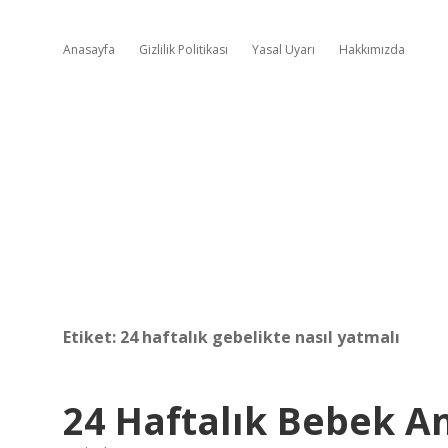
Anasayfa
Gizlilik Politikası
Yasal Uyarı
Hakkımızda
Etiket:
24 haftalık gebelikte nasıl yatmalı
24 Haftalık Bebek A