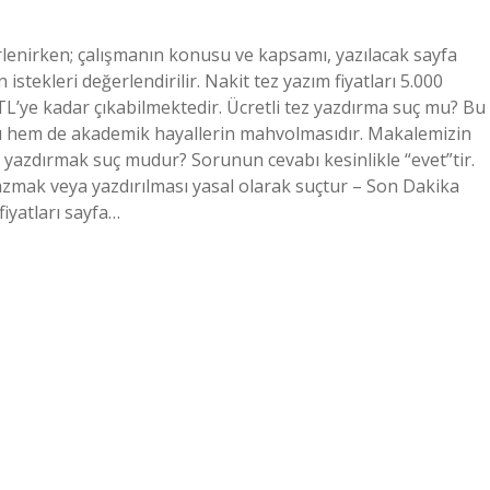
irlenirken; çalışmanın konusu ve kapsamı, yazılacak sayfa
 istekleri değerlendirilir. Nakit tez yazım fiyatları 5.000
TL’ye kadar çıkabilmektedir. Ücretli tez yazdırma suç mu? Bu
fı hem de akademik hayallerin mahvolmasıdır. Makalemizin
z yazdırmak suç mudur? Sorunun cevabı kesinlikle “evet”tir.
azmak veya yazdırılması yasal olarak suçtur – Son Dakika
iyatları sayfa…