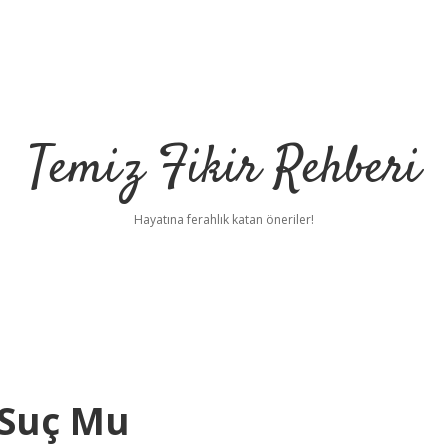
Temiz Fikir Rehberi
Hayatına ferahlık katan öneriler!
 Suç Mu