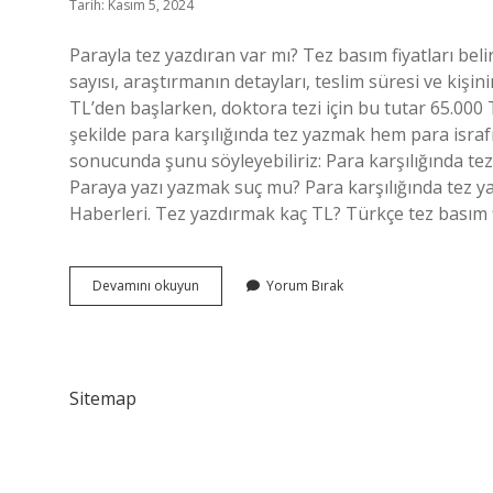
Tarih: Kasım 5, 2024
Parayla tez yazdıran var mı? Tez basım fiyatları bel
sayısı, araştırmanın detayları, teslim süresi ve kişinin
TL’den başlarken, doktora tezi için bu tutar 65.000 
şekilde para karşılığında tez yazmak hem para isra
sonucunda şunu söyleyebiliriz: Para karşılığında te
Paraya yazı yazmak suç mu? Para karşılığında tez y
Haberleri. Tez yazdırmak kaç TL? Türkçe tez basım f
Parayla
Devamını okuyun
Yorum Bırak
Tez
Yazmak
Suç
Mu
Sitemap