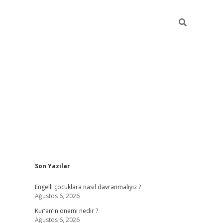
Sidebar
Son Yazılar
elexbet güncel
Engelli çocuklara nasıl davranmalıyız ?
Ağustos 6, 2026
Kur’an’ın önemi nedir ?
Ağustos 6, 2026