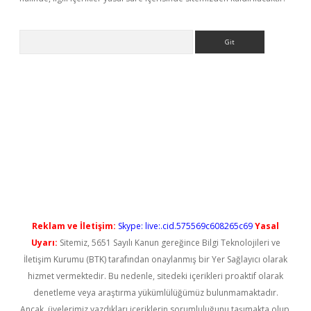
Arama
t güncel
Reklam ve İletişim:
Skype: live:.cid.575569c608265c69
Yasal
Uyarı:
Sitemiz, 5651 Sayılı Kanun gereğince Bilgi Teknolojileri ve
İletişim Kurumu (BTK) tarafından onaylanmış bir Yer Sağlayıcı olarak
hizmet vermektedir. Bu nedenle, sitedeki içerikleri proaktif olarak
denetleme veya araştırma yükümlülüğümüz bulunmamaktadır.
Ancak, üyelerimiz yazdıkları içeriklerin sorumluluğunu taşımakta olup,