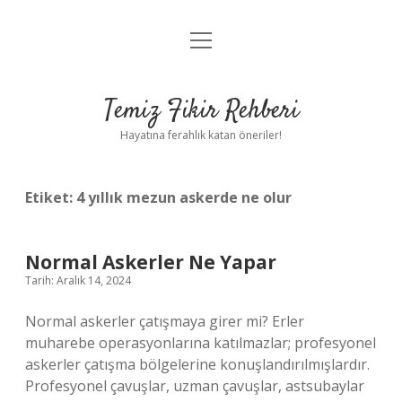
menüyü
Anasayfa
aç
Gizlilik Politikası
Temiz Fikir Rehberi
Yasal Uyarı
Hayatına ferahlık katan öneriler!
Hakkımızda
Etiket:
4 yıllık mezun askerde ne olur
Normal Askerler Ne Yapar
Tarih: Aralık 14, 2024
Normal askerler çatışmaya girer mi? Erler
muharebe operasyonlarına katılmazlar; profesyonel
askerler çatışma bölgelerine konuşlandırılmışlardır.
Profesyonel çavuşlar, uzman çavuşlar, astsubaylar