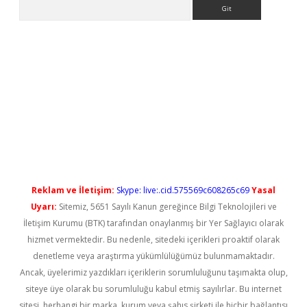
Arama
t güncel
Reklam ve İletişim:
Skype: live:.cid.575569c608265c69
Yasal
Uyarı:
Sitemiz, 5651 Sayılı Kanun gereğince Bilgi Teknolojileri ve
İletişim Kurumu (BTK) tarafından onaylanmış bir Yer Sağlayıcı olarak
hizmet vermektedir. Bu nedenle, sitedeki içerikleri proaktif olarak
denetleme veya araştırma yükümlülüğümüz bulunmamaktadır.
Ancak, üyelerimiz yazdıkları içeriklerin sorumluluğunu taşımakta olup,
siteye üye olarak bu sorumluluğu kabul etmiş sayılırlar. Bu internet
sitesi, herhangi bir marka, kurum veya şahıs şirketi ile hiçbir bağlantısı