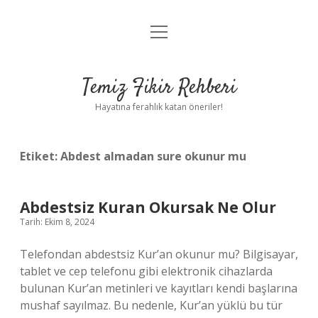
menüyü
Anasayfa
aç
Gizlilik Politikası
Temiz Fikir Rehberi
Yasal Uyarı
Hayatına ferahlık katan öneriler!
Hakkımızda
Etiket:
Abdest almadan sure okunur mu
Abdestsiz Kuran Okursak Ne Olur
Tarih: Ekim 8, 2024
Telefondan abdestsiz Kur’an okunur mu? Bilgisayar,
tablet ve cep telefonu gibi elektronik cihazlarda
bulunan Kur’an metinleri ve kayıtları kendi başlarına
mushaf sayılmaz. Bu nedenle, Kur’an yüklü bu tür