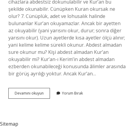
cihazlara abdestsiz dokunulabilir ve Kur’an bu
şekilde okunabilir. Cünüpken Kuran okursak ne
olur? 7. Cünüplük, adet ve lohusalık halinde
bulunanlar Kur’an okuyamazlar. Ancak bir ayetten
az okuyabilir (yani yarısını okur, durur; sonra diğer
yarısını okur). Uzun ayetlerde kısa ayetler ölçü alınır;
yani kelime kelime sürekli okunur. Abdest almadan
sure okunur mu? Kişi abdest almadan Kur’an
okuyabilir mi? Kur’an-ı Kerim’in abdest almadan
ezberden okunabileceği konusunda âlimler arasında
bir görüş ayrılığı yoktur. Ancak Kur’an…
Abdestsiz
Devamını okuyun
Yorum Bırak
Kuran
Okursak
Ne
Olur
Sitemap