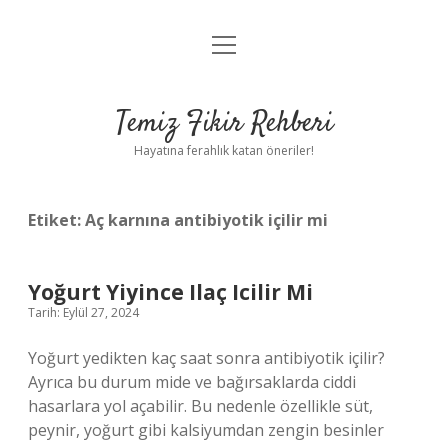
menüyü
Anasayfa
aç
Gizlilik Politikası
Temiz Fikir Rehberi
Yasal Uyarı
Hayatına ferahlık katan öneriler!
Hakkımızda
Etiket:
Aç karnına antibiyotik içilir mi
Yoğurt Yiyince Ilaç Icilir Mi
Tarih: Eylül 27, 2024
Yoğurt yedikten kaç saat sonra antibiyotik içilir?
Ayrıca bu durum mide ve bağırsaklarda ciddi
hasarlara yol açabilir. Bu nedenle özellikle süt,
peynir, yoğurt gibi kalsiyumdan zengin besinler