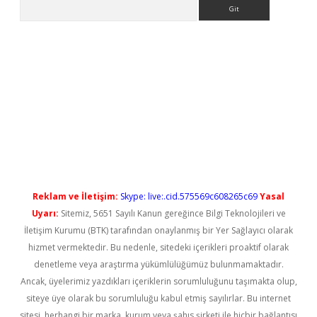
Arama
t güncel
Reklam ve İletişim:
Skype: live:.cid.575569c608265c69
Yasal
Uyarı:
Sitemiz, 5651 Sayılı Kanun gereğince Bilgi Teknolojileri ve
İletişim Kurumu (BTK) tarafından onaylanmış bir Yer Sağlayıcı olarak
hizmet vermektedir. Bu nedenle, sitedeki içerikleri proaktif olarak
denetleme veya araştırma yükümlülüğümüz bulunmamaktadır.
Ancak, üyelerimiz yazdıkları içeriklerin sorumluluğunu taşımakta olup,
siteye üye olarak bu sorumluluğu kabul etmiş sayılırlar. Bu internet
sitesi, herhangi bir marka, kurum veya şahıs şirketi ile hiçbir bağlantısı