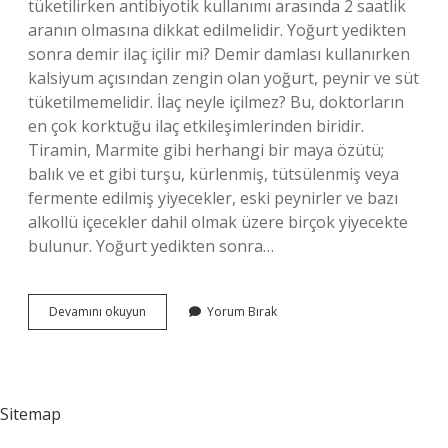
tüketilirken antibiyotik kullanımı arasında 2 saatlik
aranın olmasına dikkat edilmelidir. Yoğurt yedikten
sonra demir ilaç içilir mi? Demir damlası kullanırken
kalsiyum açısından zengin olan yoğurt, peynir ve süt
tüketilmemelidir. İlaç neyle içilmez? Bu, doktorların
en çok korktuğu ilaç etkileşimlerinden biridir.
Tiramin, Marmite gibi herhangi bir maya özütü;
balık ve et gibi turşu, kürlenmiş, tütsülenmiş veya
fermente edilmiş yiyecekler, eski peynirler ve bazı
alkollü içecekler dahil olmak üzere birçok yiyecekte
bulunur. Yoğurt yedikten sonra…
Yoğurt
Devamını okuyun
Yorum Bırak
Yiyince
Ilaç
Icilir
Mi
Sitemap