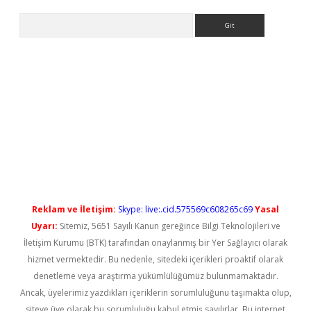
Arama
t güncel
Reklam ve İletişim:
Skype: live:.cid.575569c608265c69
Yasal
Uyarı:
Sitemiz, 5651 Sayılı Kanun gereğince Bilgi Teknolojileri ve
İletişim Kurumu (BTK) tarafından onaylanmış bir Yer Sağlayıcı olarak
hizmet vermektedir. Bu nedenle, sitedeki içerikleri proaktif olarak
denetleme veya araştırma yükümlülüğümüz bulunmamaktadır.
Ancak, üyelerimiz yazdıkları içeriklerin sorumluluğunu taşımakta olup,
siteye üye olarak bu sorumluluğu kabul etmiş sayılırlar. Bu internet