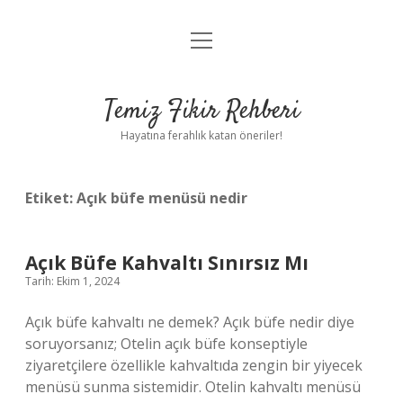
menüyü
Anasayfa
aç
Gizlilik Politikası
Temiz Fikir Rehberi
Yasal Uyarı
Hayatına ferahlık katan öneriler!
Hakkımızda
Etiket:
Açık büfe menüsü nedir
Açık Büfe Kahvaltı Sınırsız Mı
Tarih: Ekim 1, 2024
Açık büfe kahvaltı ne demek? Açık büfe nedir diye
soruyorsanız; Otelin açık büfe konseptiyle
ziyaretçilere özellikle kahvaltıda zengin bir yiyecek
menüsü sunma sistemidir. Otelin kahvaltı menüsü