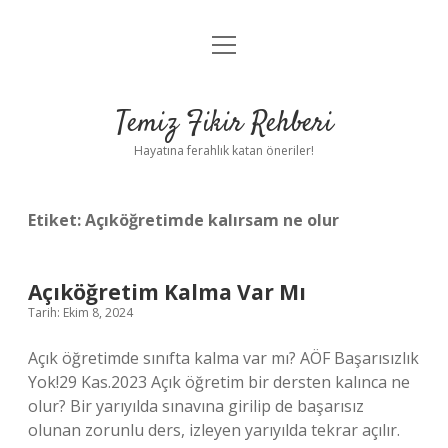
menüyü
Anasayfa
aç
Gizlilik Politikası
Temiz Fikir Rehberi
Yasal Uyarı
Hayatına ferahlık katan öneriler!
Hakkımızda
Etiket:
Açıköğretimde kalırsam ne olur
Açıköğretim Kalma Var Mı
Tarih: Ekim 8, 2024
Açık öğretimde sınıfta kalma var mı? AÖF Başarısızlık
Yok!29 Kas.2023 Açık öğretim bir dersten kalınca ne
olur? Bir yarıyılda sınavına girilip de başarısız
olunan zorunlu ders, izleyen yarıyılda tekrar açılır.