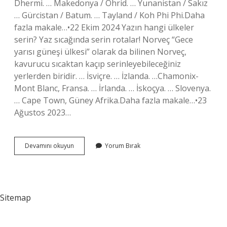
Dhermi. … Makedonya / Ohrid. … Yunanistan / Sakız
… Gürcistan / Batum. … Tayland / Koh Phi Phi.Daha
fazla makale…•22 Ekim 2024 Yazın hangi ülkeler
serin? Yaz sıcağında serin rotalar! Norveç “Gece
yarısı güneşi ülkesi” olarak da bilinen Norveç,
kavurucu sıcaktan kaçıp serinleyebileceğiniz
yerlerden biridir. … İsviçre. … İzlanda. …Chamonix-
Mont Blanc, Fransa. … İrlanda. … İskoçya. … Slovenya.
… Cape Town, Güney Afrika.Daha fazla makale…•23
Ağustos 2023…
Yazın
Devamını okuyun
Yorum Bırak
Yurtdışı
Nereye
Gidilir
Sitemap