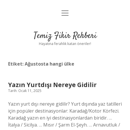
menüyü
Anasayfa
aç
Gizlilik Politikası
Temiz Fikir Rehberi
Yasal Uyarı
Hayatına ferahlık katan öneriler!
Hakkımızda
Etiket:
Ağustosta hangi ülke
Yazın Yurtdışı Nereye Gidilir
Tarih: Ocak 11, 2025
Yazın yurt dışı nereye gidilir? Yurt dışında yaz tatilleri
için popüler destinasyonlar: Karadağ/Kotor Körfezi.
Karadağ yazın en iyi destinasyonlardan biridir. …
İtalya / Sicilya. … Mısır / Şarm El-Şeyh. … Arnavutluk /