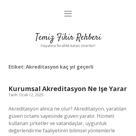
menüyü
Anasayfa
aç
Gizlilik Politikası
Temiz Fikir Rehberi
Yasal Uyarı
Hayatına ferahlık katan öneriler!
Hakkımızda
Etiket:
Akreditasyon kaç yıl geçerli
Kurumsal Akreditasyon Ne Işe Yarar
Tarih: Ocak 12, 2025
Akreditasyon alınca ne olur? Akreditasyon, yaratılan
güven ortamı sayesinde güven yaratır. Hizmeti
kullanan şirketler ve vatandaşlar, uygunluk
değerlendirme faaliyetinin bilimsel yöntemlerle