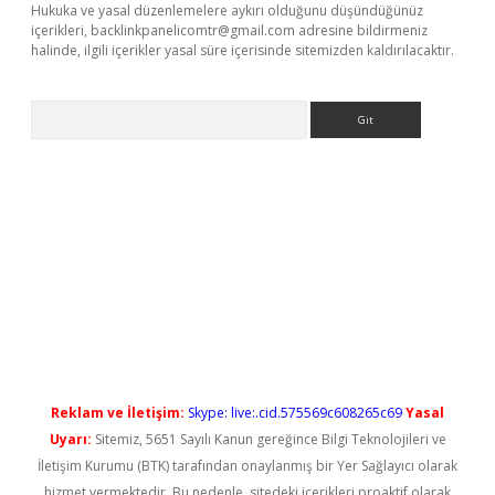
Hukuka ve yasal düzenlemelere aykırı olduğunu düşündüğünüz
içerikleri,
backlinkpanelicomtr@gmail.com
adresine bildirmeniz
halinde, ilgili içerikler yasal süre içerisinde sitemizden kaldırılacaktır.
Arama
t güncel
Reklam ve İletişim:
Skype: live:.cid.575569c608265c69
Yasal
Uyarı:
Sitemiz, 5651 Sayılı Kanun gereğince Bilgi Teknolojileri ve
İletişim Kurumu (BTK) tarafından onaylanmış bir Yer Sağlayıcı olarak
hizmet vermektedir. Bu nedenle, sitedeki içerikleri proaktif olarak