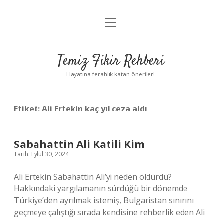
menüyü
Anasayfa
aç
Gizlilik Politikası
Temiz Fikir Rehberi
Yasal Uyarı
Hayatına ferahlık katan öneriler!
Hakkımızda
Etiket:
Ali Ertekin kaç yıl ceza aldı
Sabahattin Ali Katili Kim
Tarih: Eylül 30, 2024
Ali Ertekin Sabahattin Ali’yi neden öldürdü?
Hakkındaki yargılamanın sürdüğü bir dönemde
Türkiye’den ayrılmak istemiş, Bulgaristan sınırını
geçmeye çalıştığı sırada kendisine rehberlik eden Ali