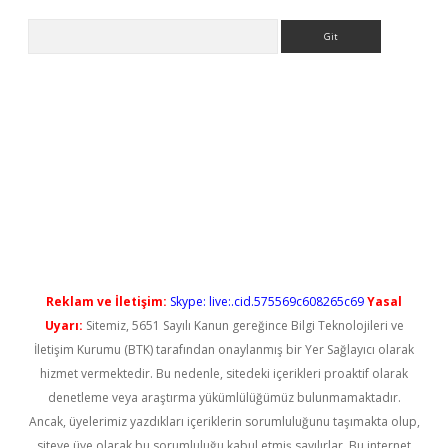
Arama
t güncel
Reklam ve İletişim:
Skype: live:.cid.575569c608265c69
Yasal
Uyarı:
Sitemiz, 5651 Sayılı Kanun gereğince Bilgi Teknolojileri ve
İletişim Kurumu (BTK) tarafından onaylanmış bir Yer Sağlayıcı olarak
hizmet vermektedir. Bu nedenle, sitedeki içerikleri proaktif olarak
denetleme veya araştırma yükümlülüğümüz bulunmamaktadır.
Ancak, üyelerimiz yazdıkları içeriklerin sorumluluğunu taşımakta olup,
siteye üye olarak bu sorumluluğu kabul etmiş sayılırlar. Bu internet