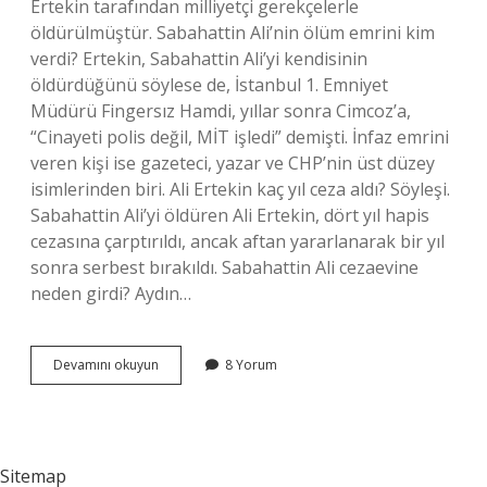
Ertekin tarafından milliyetçi gerekçelerle
öldürülmüştür. Sabahattin Ali’nin ölüm emrini kim
verdi? Ertekin, Sabahattin Ali’yi kendisinin
öldürdüğünü söylese de, İstanbul 1. Emniyet
Müdürü Fingersız Hamdi, yıllar sonra Cimcoz’a,
“Cinayeti polis değil, MİT işledi” demişti. İnfaz emrini
veren kişi ise gazeteci, yazar ve CHP’nin üst düzey
isimlerinden biri. Ali Ertekin kaç yıl ceza aldı? Söyleşi.
Sabahattin Ali’yi öldüren Ali Ertekin, dört yıl hapis
cezasına çarptırıldı, ancak aftan yararlanarak bir yıl
sonra serbest bırakıldı. Sabahattin Ali cezaevine
neden girdi? Aydın…
Sabahattin
Devamını okuyun
8 Yorum
Ali
Katili
Kim
Sitemap