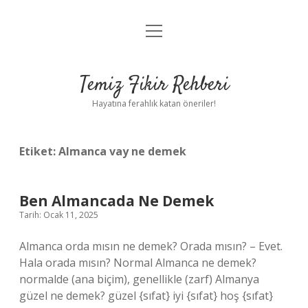
menüyü
Anasayfa
aç
Gizlilik Politikası
Temiz Fikir Rehberi
Yasal Uyarı
Hayatına ferahlık katan öneriler!
Hakkımızda
Etiket:
Almanca vay ne demek
Ben Almancada Ne Demek
Tarih: Ocak 11, 2025
Almanca orda mısın ne demek? Orada mısın? – Evet.
Hala orada mısın? Normal Almanca ne demek?
normalde (ana biçim), genellikle (zarf) Almanya
güzel ne demek? güzel {sıfat} iyi {sıfat} hoş {sıfat}