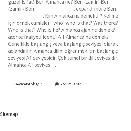
güzel {sıfat} Ben Almanca ne? Ben {zamir} Ben
{zamir} Ben ___________________. expand_more Ben
_________________. Kim Almanca ne demektir? Kelime
için örnek cümleler: “who” who is that? Was there?
Who is that? Who is he? Almanca ajan ne demek?
acente faaliyeti {dent.} A 1 Almanca ne demek?
Genellikle başlangıç ​​veya başlangıç ​​seviyesi olarak
adlandırılır. Almanca dilini öğrenmek için başlangıç ​​
seviyesi A1 seviyesidir. Çok temel bir dil seviyesidir.
Almanca A1 seviyesi,…
Ben
Devamını okuyun
Yorum Bırak
Almancada
Ne
Demek
Sitemap