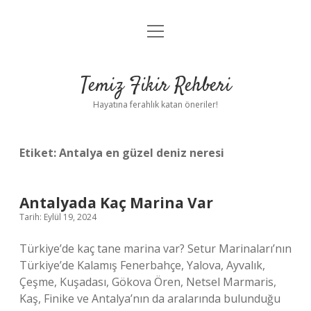
menüyü
Anasayfa
aç
Gizlilik Politikası
Temiz Fikir Rehberi
Yasal Uyarı
Hayatına ferahlık katan öneriler!
Hakkımızda
Etiket:
Antalya en güzel deniz neresi
Antalyada Kaç Marina Var
Tarih: Eylül 19, 2024
Türkiye’de kaç tane marina var? Setur Marinaları’nın
Türkiye’de Kalamış Fenerbahçe, Yalova, Ayvalık,
Çeşme, Kuşadası, Gökova Ören, Netsel Marmaris,
Kaş, Finike ve Antalya’nın da aralarında bulunduğu