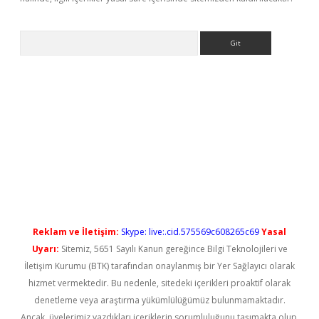
Arama
t güncel
Reklam ve İletişim:
Skype: live:.cid.575569c608265c69
Yasal
Uyarı:
Sitemiz, 5651 Sayılı Kanun gereğince Bilgi Teknolojileri ve
İletişim Kurumu (BTK) tarafından onaylanmış bir Yer Sağlayıcı olarak
hizmet vermektedir. Bu nedenle, sitedeki içerikleri proaktif olarak
denetleme veya araştırma yükümlülüğümüz bulunmamaktadır.
Ancak, üyelerimiz yazdıkları içeriklerin sorumluluğunu taşımakta olup,