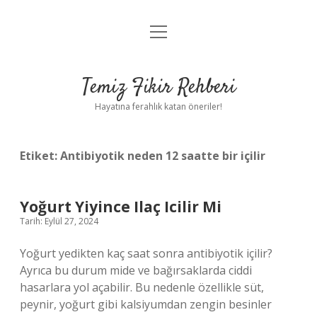
menüyü
Anasayfa
aç
Gizlilik Politikası
Temiz Fikir Rehberi
Yasal Uyarı
Hayatına ferahlık katan öneriler!
Hakkımızda
Etiket:
Antibiyotik neden 12 saatte bir içilir
Yoğurt Yiyince Ilaç Icilir Mi
Tarih: Eylül 27, 2024
Yoğurt yedikten kaç saat sonra antibiyotik içilir?
Ayrıca bu durum mide ve bağırsaklarda ciddi
hasarlara yol açabilir. Bu nedenle özellikle süt,
peynir, yoğurt gibi kalsiyumdan zengin besinler