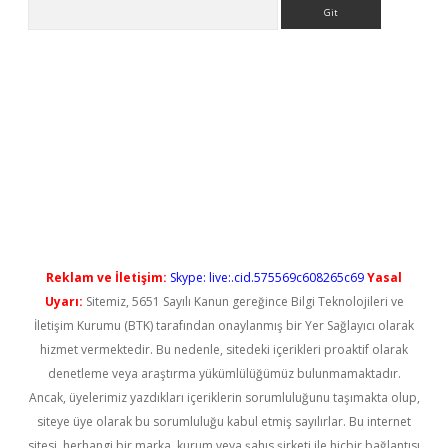
Arama
t güncel
Reklam ve İletişim:
Skype: live:.cid.575569c608265c69
Yasal
Uyarı:
Sitemiz, 5651 Sayılı Kanun gereğince Bilgi Teknolojileri ve
İletişim Kurumu (BTK) tarafından onaylanmış bir Yer Sağlayıcı olarak
hizmet vermektedir. Bu nedenle, sitedeki içerikleri proaktif olarak
denetleme veya araştırma yükümlülüğümüz bulunmamaktadır.
Ancak, üyelerimiz yazdıkları içeriklerin sorumluluğunu taşımakta olup,
siteye üye olarak bu sorumluluğu kabul etmiş sayılırlar. Bu internet
sitesi, herhangi bir marka, kurum veya şahıs şirketi ile hiçbir bağlantısı