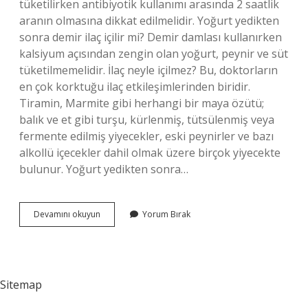
tüketilirken antibiyotik kullanımı arasında 2 saatlik
aranın olmasına dikkat edilmelidir. Yoğurt yedikten
sonra demir ilaç içilir mi? Demir damlası kullanırken
kalsiyum açısından zengin olan yoğurt, peynir ve süt
tüketilmemelidir. İlaç neyle içilmez? Bu, doktorların
en çok korktuğu ilaç etkileşimlerinden biridir.
Tiramin, Marmite gibi herhangi bir maya özütü;
balık ve et gibi turşu, kürlenmiş, tütsülenmiş veya
fermente edilmiş yiyecekler, eski peynirler ve bazı
alkollü içecekler dahil olmak üzere birçok yiyecekte
bulunur. Yoğurt yedikten sonra…
Yoğurt
Devamını okuyun
Yorum Bırak
Yiyince
Ilaç
Icilir
Mi
Sitemap