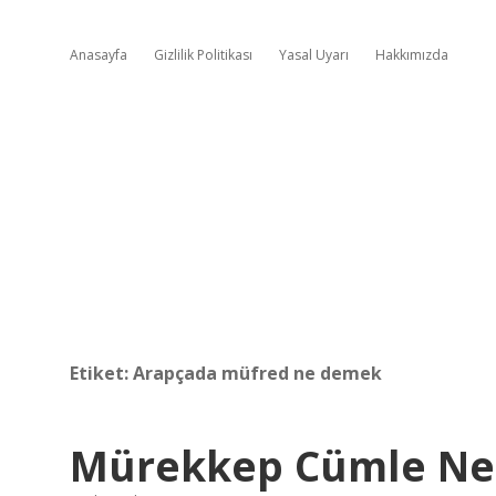
Anasayfa
Gizlilik Politikası
Yasal Uyarı
Hakkımızda
Etiket:
Arapçada müfred ne demek
Mürekkep Cümle N