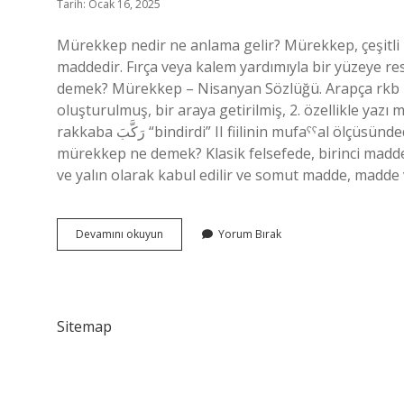
Tarih: Ocak 16, 2025
Mürekkep nedir ne anlama gelir? Mürekkep, çeşitli b
maddedir. Fırça veya kalem yardımıyla bir yüzeye re
demek? Mürekkep – Nisanyan Sözlüğü. Arapça rkb kökünden gelen M
oluşturulmuş, bir araya getirilmiş, 2. özellikle yazı
rakkaba رَكَّبَ “bindirdi” II fiilinin mufaˁˁal ölçüsündedir. Pasif bir fiil sıfatıdır. Bu fiil II’den gelir. fiildir. Felsefede
mürekkep ne demek? Klasik felsefede, birinci madde
ve yalın olarak kabul edilir ve somut madde, madde
Mürekkep
Devamını okuyun
Yorum Bırak
Cümle
Ne
Demek
Sitemap