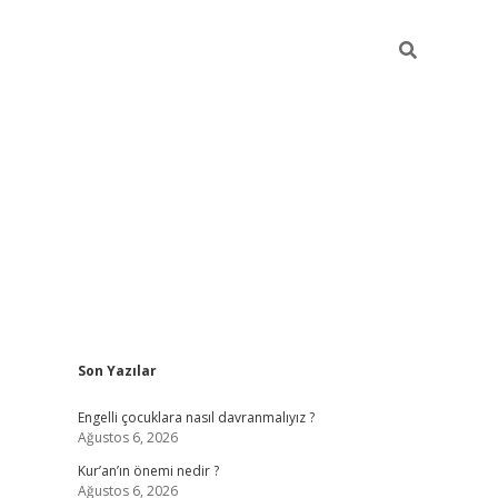
Sidebar
Son Yazılar
elexbet güncel
Engelli çocuklara nasıl davranmalıyız ?
Ağustos 6, 2026
Kur’an’ın önemi nedir ?
Ağustos 6, 2026