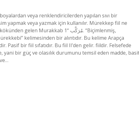
oyalardan veya renklendiricilerden yapılan sıvı bir
sim yapmak veya yazmak için kullanılır. Mürekkep fiil ne
urakkab مُرَكَّب “1. “Biçimlenmiş,
 mürekkebi” kelimesinden bir alıntıdır. Bu kelime Arapça
, yani bir güç ve olasılık durumunu temsil eden madde, basi
 ve…