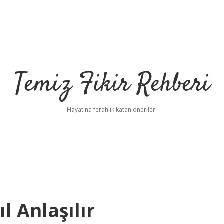
Temiz Fikir Rehberi
Hayatına ferahlık katan öneriler!
l Anlaşılır