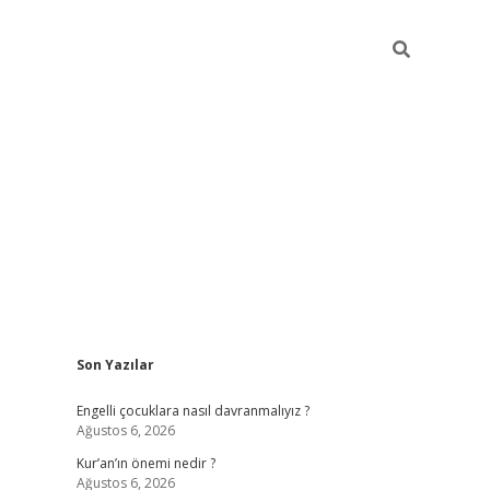
Sidebar
Son Yazılar
elexbet günce
Engelli çocuklara nasıl davranmalıyız ?
Ağustos 6, 2026
Kur’an’ın önemi nedir ?
Ağustos 6, 2026