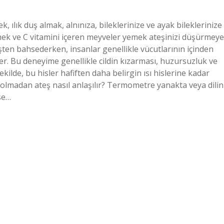
k, ılık duş almak, alnınıza, bileklerinize ve ayak bileklerinize
mek ve C vitamini içeren meyveler yemek ateşinizi düşürmeye
ateşten bahsederken, insanlar genellikle vücutlarının içinden
ler. Bu deneyime genellikle cildin kızarması, huzursuzluk ve
şekilde, bu hisler hafiften daha belirgin ısı hislerine kadar
 olmadan ateş nasıl anlaşılır? Termometre yanakta veya dilin
se…