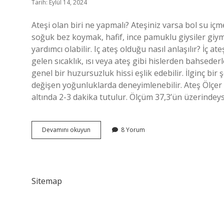
Tarih: Eylül 14, 2024
Ateşi olan biri ne yapmalı? Ateşiniz varsa bol su içme
soğuk bez koymak, hafif, ince pamuklu giysiler giy
yardımcı olabilir. Iç ateş olduğu nasıl anlaşılır? İç 
gelen sıcaklık, ısı veya ateş gibi hislerden bahseder
genel bir huzursuzluk hissi eşlik edebilir. İlginç bir 
değişen yoğunluklarda deneyimlenebilir. Ateş Ölçer
altında 2-3 dakika tutulur. Ölçüm 37,3’ün üzerindey
Ateşi
Devamını okuyun
8 Yorum
Olan
Insan
Nasıl
Anlaşılır
Sitemap