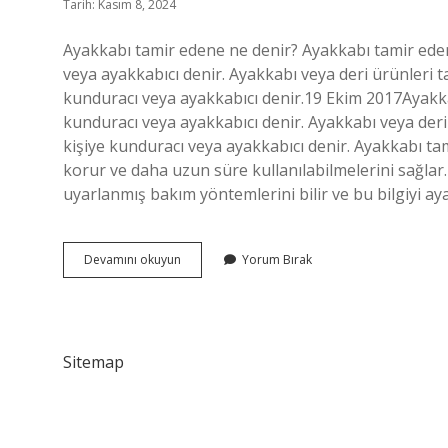
Tarih: Kasım 8, 2024
Ayakkabı tamir edene ne denir? Ayakkabı tamir eden
veya ayakkabıcı denir. Ayakkabı veya deri ürünleri 
kunduracı veya ayakkabıcı denir.19 Ekim 2017Ayakka
kunduracı veya ayakkabıcı denir. Ayakkabı veya deri
kişiye kunduracı veya ayakkabıcı denir. Ayakkabı tam
korur ve daha uzun süre kullanılabilmelerini sağla
uyarlanmış bakım yöntemlerini bilir ve bu bilgiyi 
Ayakkabı
Devamını okuyun
Yorum Bırak
Tamircisine
Ne
Ad
Verilir
Sitemap