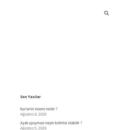
Sidebar
Son Yazılar
elexbet güncel
Kur’an’ın önemi nedir ?
Ağustos 6, 2026
Ayak uyuşması neyin belirtisi olabilir ?
Ağustos 5, 2026