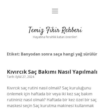
menüyü
Anasayfa
aç
Gizlilik Politikası
Temiz Fikir Rehberi
Yasal Uyarı
Hayatına ferahlık katan öneriler!
Hakkımızda
Etiket:
Banyodan sonra saça hangi yağ sürülür
Kıvırcık Saç Bakımı Nasıl Yapılmalı
Tarih: Eylül 27, 2024
Kıvırcık saç rutini nasıl olmalı? Saç kuruluğunu
önlemek için haftada bir veya iki kez saç bakım
rutininiz nasıl olmalı? Haftada bir kez özel bir saç
maskesi seçin Saç kurutma makinesi kullanmak