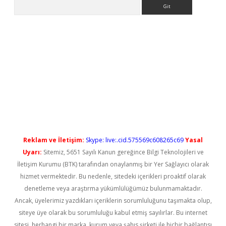
Arama
exbet güncel
Reklam ve İletişim:
Skype: live:.cid.575569c608265c69
Yasal
Uyarı:
Sitemiz, 5651 Sayılı Kanun gereğince Bilgi Teknolojileri ve
İletişim Kurumu (BTK) tarafından onaylanmış bir Yer Sağlayıcı olarak
hizmet vermektedir. Bu nedenle, sitedeki içerikleri proaktif olarak
denetleme veya araştırma yükümlülüğümüz bulunmamaktadır.
Ancak, üyelerimiz yazdıkları içeriklerin sorumluluğunu taşımakta olup,
siteye üye olarak bu sorumluluğu kabul etmiş sayılırlar. Bu internet
sitesi, herhangi bir marka, kurum veya şahıs şirketi ile hiçbir bağlantısı