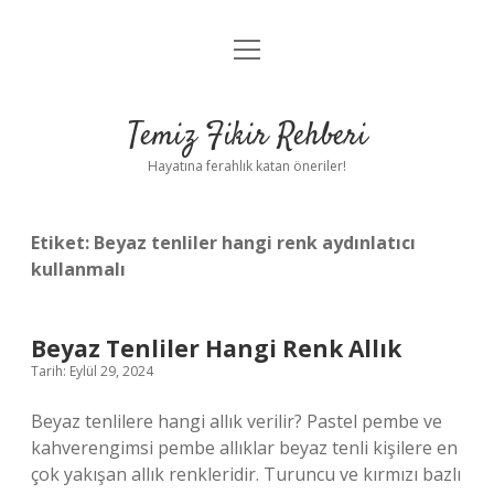
menüyü
Anasayfa
aç
Gizlilik Politikası
Temiz Fikir Rehberi
Yasal Uyarı
Hayatına ferahlık katan öneriler!
Hakkımızda
Etiket:
Beyaz tenliler hangi renk aydınlatıcı
kullanmalı
Beyaz Tenliler Hangi Renk Allık
Tarih: Eylül 29, 2024
Beyaz tenlilere hangi allık verilir? Pastel pembe ve
kahverengimsi pembe allıklar beyaz tenli kişilere en
çok yakışan allık renkleridir. Turuncu ve kırmızı bazlı