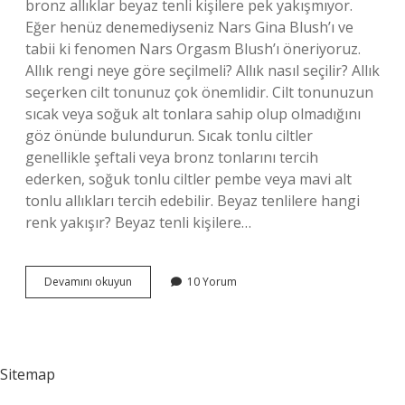
bronz allıklar beyaz tenli kişilere pek yakışmıyor.
Eğer henüz denemediyseniz Nars Gina Blush’ı ve
tabii ki fenomen Nars Orgasm Blush’ı öneriyoruz.
Allık rengi neye göre seçilmeli? Allık nasıl seçilir? Allık
seçerken cilt tonunuz çok önemlidir. Cilt tonunuzun
sıcak veya soğuk alt tonlara sahip olup olmadığını
göz önünde bulundurun. Sıcak tonlu ciltler
genellikle şeftali veya bronz tonlarını tercih
ederken, soğuk tonlu ciltler pembe veya mavi alt
tonlu allıkları tercih edebilir. Beyaz tenlilere hangi
renk yakışır? Beyaz tenli kişilere…
Beyaz
Devamını okuyun
10 Yorum
Tenliler
Hangi
Renk
Allık
Sitemap