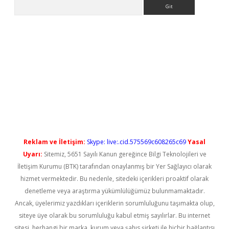
Arama
t güncel
Reklam ve İletişim:
Skype: live:.cid.575569c608265c69
Yasal
Uyarı:
Sitemiz, 5651 Sayılı Kanun gereğince Bilgi Teknolojileri ve
İletişim Kurumu (BTK) tarafından onaylanmış bir Yer Sağlayıcı olarak
hizmet vermektedir. Bu nedenle, sitedeki içerikleri proaktif olarak
denetleme veya araştırma yükümlülüğümüz bulunmamaktadır.
Ancak, üyelerimiz yazdıkları içeriklerin sorumluluğunu taşımakta olup,
siteye üye olarak bu sorumluluğu kabul etmiş sayılırlar. Bu internet
sitesi, herhangi bir marka, kurum veya şahıs şirketi ile hiçbir bağlantısı