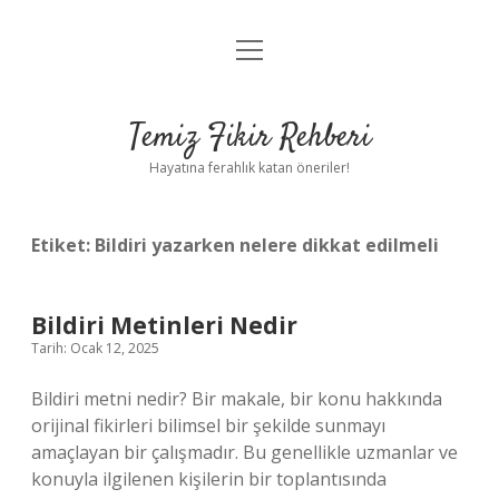
menüyü
Anasayfa
aç
Gizlilik Politikası
Temiz Fikir Rehberi
Yasal Uyarı
Hayatına ferahlık katan öneriler!
Hakkımızda
Etiket:
Bildiri yazarken nelere dikkat edilmeli
Bildiri Metinleri Nedir
Tarih: Ocak 12, 2025
Bildiri metni nedir? Bir makale, bir konu hakkında
orijinal fikirleri bilimsel bir şekilde sunmayı
amaçlayan bir çalışmadır. Bu genellikle uzmanlar ve
konuyla ilgilenen kişilerin bir toplantısında