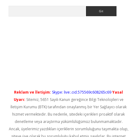
Arama
t güncel
Reklam ve İletişim:
Skype: live:.cid.575569c608265c69
Yasal
Uyarı:
Sitemiz, 5651 Sayılı Kanun gereğince Bilgi Teknolojileri ve
İletişim Kurumu (BTK) tarafından onaylanmış bir Yer Sağlayıcı olarak
hizmet vermektedir. Bu nedenle, sitedeki içerikleri proaktif olarak
denetleme veya araştırma yükümlülüğümüz bulunmamaktadır.
Ancak, üyelerimiz yazdıkları içeriklerin sorumluluğunu taşımakta olup,
siteye üye olarak bu sorumluluğu kabul etmiş sayılırlar. Bu internet