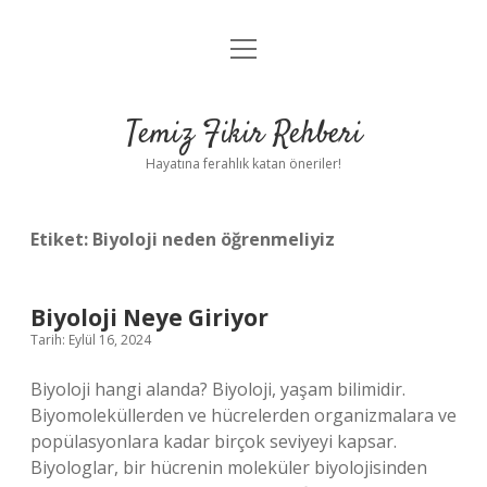
menüyü
Anasayfa
aç
Gizlilik Politikası
Temiz Fikir Rehberi
Yasal Uyarı
Hayatına ferahlık katan öneriler!
Hakkımızda
Etiket:
Biyoloji neden öğrenmeliyiz
Biyoloji Neye Giriyor
Tarih: Eylül 16, 2024
Biyoloji hangi alanda? Biyoloji, yaşam bilimidir.
Biyomoleküllerden ve hücrelerden organizmalara ve
popülasyonlara kadar birçok seviyeyi kapsar.
Biyologlar, bir hücrenin moleküler biyolojisinden