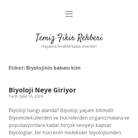
menüyü
Anasayfa
aç
Gizlilik Politikası
Temiz Fikir Rehberi
Yasal Uyarı
Hayatına ferahlık katan öneriler!
Hakkımızda
Etiket:
Biyolojinin babası kim
Biyoloji Neye Giriyor
Tarih: Eylül 16, 2024
Biyoloji hangi alanda? Biyoloji, yaşam bilimidir.
Biyomoleküllerden ve hücrelerden organizmalara ve
popülasyonlara kadar birçok seviyeyi kapsar.
Biyologlar, bir hücrenin moleküler biyolojisinden