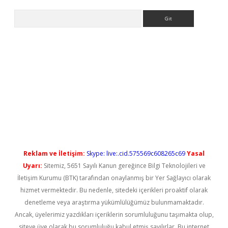
Arama
t güncel
Reklam ve İletişim:
Skype: live:.cid.575569c608265c69
Yasal
Uyarı:
Sitemiz, 5651 Sayılı Kanun gereğince Bilgi Teknolojileri ve
İletişim Kurumu (BTK) tarafından onaylanmış bir Yer Sağlayıcı olarak
hizmet vermektedir. Bu nedenle, sitedeki içerikleri proaktif olarak
denetleme veya araştırma yükümlülüğümüz bulunmamaktadır.
Ancak, üyelerimiz yazdıkları içeriklerin sorumluluğunu taşımakta olup,
siteye üye olarak bu sorumluluğu kabul etmiş sayılırlar. Bu internet