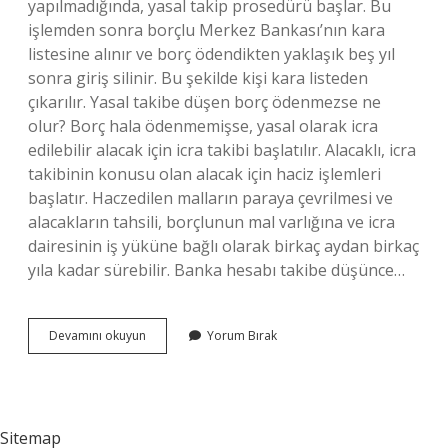
yapılmadığında, yasal takip prosedürü başlar. Bu
işlemden sonra borçlu Merkez Bankası’nın kara
listesine alınır ve borç ödendikten yaklaşık beş yıl
sonra giriş silinir. Bu şekilde kişi kara listeden
çıkarılır. Yasal takibe düşen borç ödenmezse ne
olur? Borç hala ödenmemişse, yasal olarak icra
edilebilir alacak için icra takibi başlatılır. Alacaklı, icra
takibinin konusu olan alacak için haciz işlemleri
başlatır. Haczedilen malların paraya çevrilmesi ve
alacakların tahsili, borçlunun mal varlığına ve icra
dairesinin iş yüküne bağlı olarak birkaç aydan birkaç
yıla kadar sürebilir. Banka hesabı takibe düşünce…
Bankada
Devamını okuyun
Yorum Bırak
Yasal
Takibe
Düşmek
Ne
Demek
Sitemap