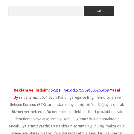
Arama
t güncel
Reklam ve İletişim:
Skype: live:.cid.575569c608265c69
Yasal
Uyarı:
Sitemiz, 5651 Sayılı Kanun gereğince Bilgi Teknolojileri ve
İletişim Kurumu (BTK) tarafından onaylanmış bir Yer Sağlayıcı olarak
hizmet vermektedir. Bu nedenle, sitedeki içerikleri proaktif olarak
denetleme veya araştırma yükümlülüğümüz bulunmamaktadır.
Ancak, üyelerimiz yazdıkları içeriklerin sorumluluğunu taşımakta olup,
siteye üye olarak bu sorumluluğu kabul etmiş sayılırlar. Bu internet