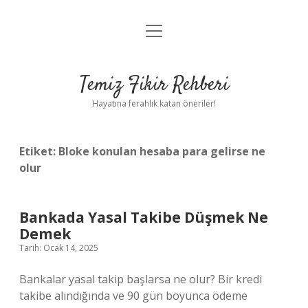
menüyü
Anasayfa
aç
Gizlilik Politikası
Temiz Fikir Rehberi
Yasal Uyarı
Hayatına ferahlık katan öneriler!
Hakkımızda
Etiket:
Bloke konulan hesaba para gelirse ne
olur
Bankada Yasal Takibe Düşmek Ne
Demek
Tarih: Ocak 14, 2025
Bankalar yasal takip başlarsa ne olur? Bir kredi
takibe alındığında ve 90 gün boyunca ödeme