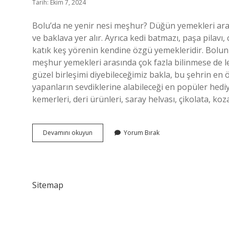
Tarih: Ekim 7, 2024
Bolu’da ne yenir nesi meşhur? Düğün yemekleri aras
ve baklava yer alır. Ayrıca kedi batmazı, paşa pilavı
katık keş yörenin kendine özgü yemekleridir. Bolu
meşhur yemekleri arasında çok fazla bilinmese de lez
güzel birleşimi diyebileceğimiz bakla, bu şehrin en ö
yapanların sevdiklerine alabileceği en popüler hediy
kemerleri, deri ürünleri, saray helvası, çikolata, koz
Boluda
Devamını okuyun
Yorum Bırak
Ne
Yenir
Ne
Alınır
Sitemap