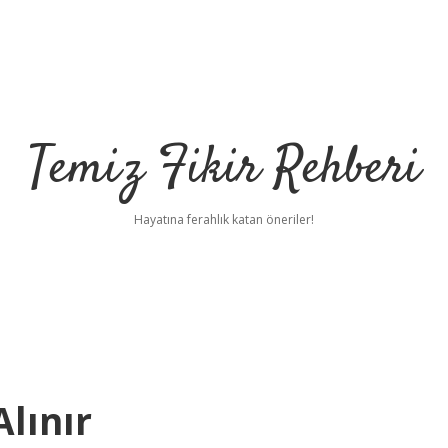
Temiz Fikir Rehberi
Hayatına ferahlık katan öneriler!
lınır