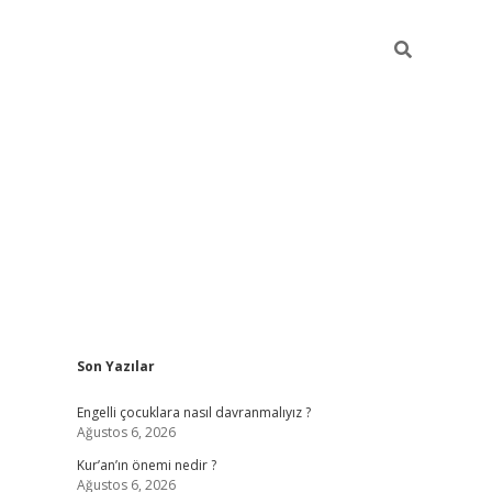
Sidebar
Son Yazılar
elexbet güncel
Engelli çocuklara nasıl davranmalıyız ?
Ağustos 6, 2026
Kur’an’ın önemi nedir ?
Ağustos 6, 2026