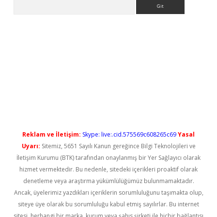
Arama
t güncel
Reklam ve İletişim:
Skype: live:.cid.575569c608265c69
Yasal
Uyarı:
Sitemiz, 5651 Sayılı Kanun gereğince Bilgi Teknolojileri ve
İletişim Kurumu (BTK) tarafından onaylanmış bir Yer Sağlayıcı olarak
hizmet vermektedir. Bu nedenle, sitedeki içerikleri proaktif olarak
denetleme veya araştırma yükümlülüğümüz bulunmamaktadır.
Ancak, üyelerimiz yazdıkları içeriklerin sorumluluğunu taşımakta olup,
siteye üye olarak bu sorumluluğu kabul etmiş sayılırlar. Bu internet
sitesi, herhangi bir marka, kurum veya şahıs şirketi ile hiçbir bağlantısı