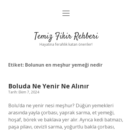
menüyü
Anasayfa
aç
Gizlilik Politikası
Temiz Fikir Rehberi
Yasal Uyarı
Hayatına ferahlık katan öneriler!
Hakkımızda
Etiket:
Bolunun en meşhur yemeği nedir
Boluda Ne Yenir Ne Alınır
Tarih: Ekim 7, 2024
Bolu’da ne yenir nesi meşhur? Düğün yemekleri
arasında yayla çorbası, yaprak sarma, et yemeği,
hoşaf, börek ve baklava yer alır. Ayrıca kedi batmazı,
paşa pilavı, cevizli sarma, yoğurtlu bakla çorbası,