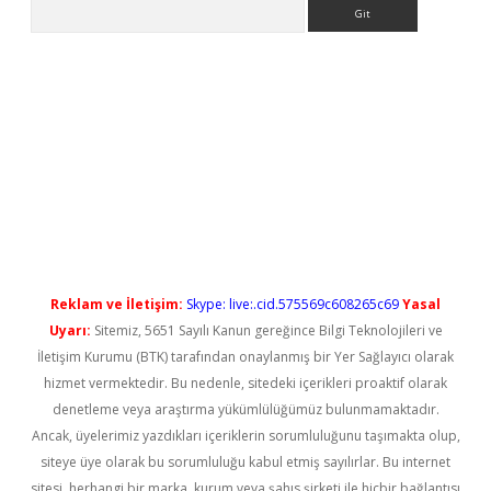
Arama
t güncel
Reklam ve İletişim:
Skype: live:.cid.575569c608265c69
Yasal
Uyarı:
Sitemiz, 5651 Sayılı Kanun gereğince Bilgi Teknolojileri ve
İletişim Kurumu (BTK) tarafından onaylanmış bir Yer Sağlayıcı olarak
hizmet vermektedir. Bu nedenle, sitedeki içerikleri proaktif olarak
denetleme veya araştırma yükümlülüğümüz bulunmamaktadır.
Ancak, üyelerimiz yazdıkları içeriklerin sorumluluğunu taşımakta olup,
siteye üye olarak bu sorumluluğu kabul etmiş sayılırlar. Bu internet
sitesi, herhangi bir marka, kurum veya şahıs şirketi ile hiçbir bağlantısı