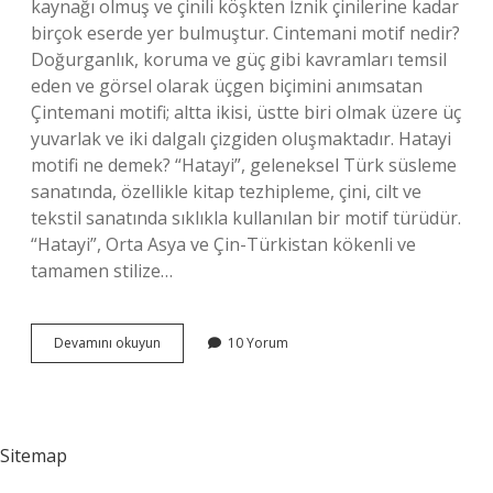
kaynağı olmuş ve çinili köşkten İznik çinilerine kadar
birçok eserde yer bulmuştur. Cintemani motif nedir?
Doğurganlık, koruma ve güç gibi kavramları temsil
eden ve görsel olarak üçgen biçimini anımsatan
Çintemani motifi; altta ikisi, üstte biri olmak üzere üç
yuvarlak ve iki dalgalı çizgiden oluşmaktadır. Hatayi
motifi ne demek? “Hatayi”, geleneksel Türk süsleme
sanatında, özellikle kitap tezhipleme, çini, cilt ve
tekstil sanatında sıklıkla kullanılan bir motif türüdür.
“Hatayi”, Orta Asya ve Çin-Türkistan kökenli ve
tamamen stilize…
Çintemani
Devamını okuyun
10 Yorum
Motifi
Ne
Demek
Sitemap