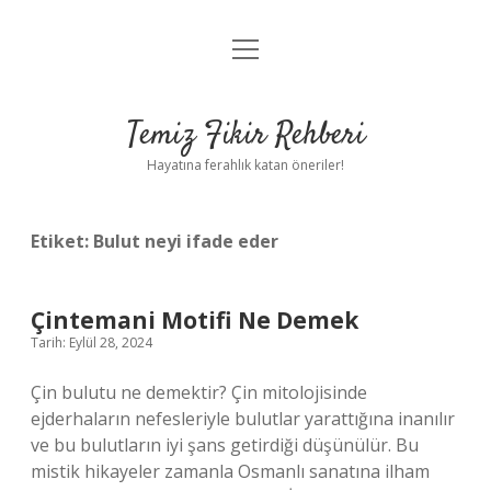
menüyü
Anasayfa
aç
Gizlilik Politikası
Temiz Fikir Rehberi
Yasal Uyarı
Hayatına ferahlık katan öneriler!
Hakkımızda
Etiket:
Bulut neyi ifade eder
Çintemani Motifi Ne Demek
Tarih: Eylül 28, 2024
Çin bulutu ne demektir? Çin mitolojisinde
ejderhaların nefesleriyle bulutlar yarattığına inanılır
ve bu bulutların iyi şans getirdiği düşünülür. Bu
mistik hikayeler zamanla Osmanlı sanatına ilham