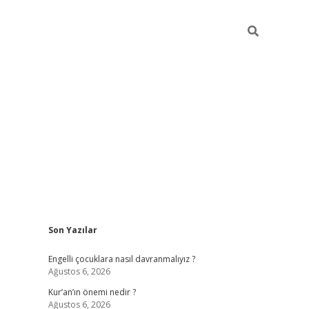
Sidebar
Son Yazılar
elexbet güncel
Engelli çocuklara nasıl davranmalıyız ?
Ağustos 6, 2026
Kur’an’ın önemi nedir ?
Ağustos 6, 2026