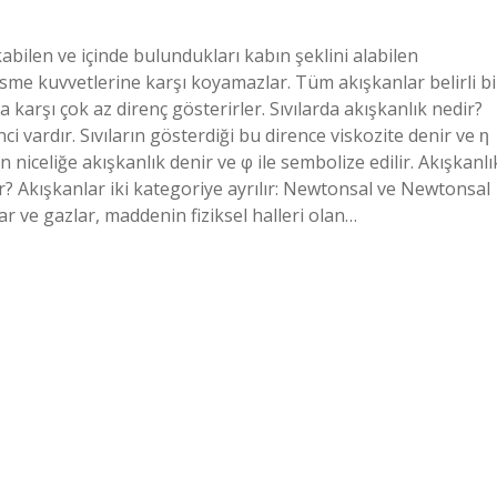
bilen ve içinde bulundukları kabın şeklini alabilen
sme kuvvetlerine karşı koyamazlar. Tüm akışkanlar belirli bi
a karşı çok az direnç gösterirler. Sıvılarda akışkanlık nedir?
enci vardır. Sıvıların gösterdiği bu dirence viskozite denir ve ƞ
an niceliğe akışkanlık denir ve φ ile sembolize edilir. Akışkanlı
dir? Akışkanlar iki kategoriye ayrılır: Newtonsal ve Newtonsal
 ve gazlar, maddenin fiziksel halleri olan…