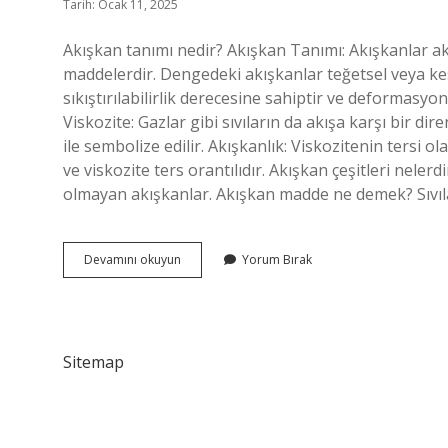
Tarih: Ocak 11, 2025
Akışkan tanımı nedir? Akışkan Tanımı: Akışkanlar aka
maddelerdir. Dengedeki akışkanlar teğetsel veya ke
sıkıştırılabilirlik derecesine sahiptir ve deformasyon
Viskozite: Gazlar gibi sıvıların da akışa karşı bir dir
ile sembolize edilir. Akışkanlık: Viskozitenin tersi ol
ve viskozite ters orantılıdır. Akışkan çeşitleri neler
olmayan akışkanlar. Akışkan madde ne demek? Sıvılar
Akışkanlık
Devamını okuyun
Yorum Bırak
Kavramı
Nedir
Sitemap