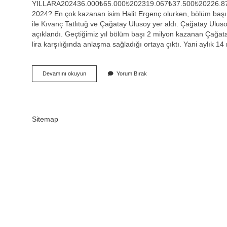
YILLARA202436.000₺65.000₺202319.067₺37.500₺20226.875₺
2024? En çok kazanan isim Halit Ergenç olurken, bölüm başın
ile Kıvanç Tatlıtuğ ve Çağatay Ulusoy yer aldı. Çağatay Ul
açıklandı. Geçtiğimiz yıl bölüm başı 2 milyon kazanan Çağatay
lira karşılığında anlaşma sağladığı ortaya çıktı. Yani aylık 14
Başrol
Devamını okuyun
Yorum Bırak
Oyuncuları
Ne
Kadar
Kazanıyor
2024
Sitemap