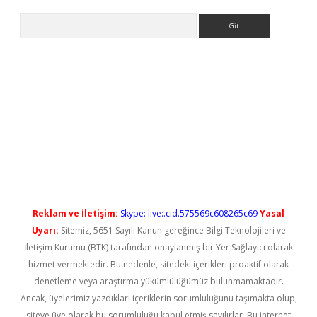
Arama
t güncel
Reklam ve İletişim:
Skype: live:.cid.575569c608265c69
Yasal
Uyarı:
Sitemiz, 5651 Sayılı Kanun gereğince Bilgi Teknolojileri ve
İletişim Kurumu (BTK) tarafından onaylanmış bir Yer Sağlayıcı olarak
hizmet vermektedir. Bu nedenle, sitedeki içerikleri proaktif olarak
denetleme veya araştırma yükümlülüğümüz bulunmamaktadır.
Ancak, üyelerimiz yazdıkları içeriklerin sorumluluğunu taşımakta olup,
siteye üye olarak bu sorumluluğu kabul etmiş sayılırlar. Bu internet