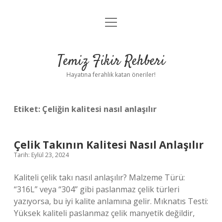
menüyü
Anasayfa
aç
Gizlilik Politikası
Temiz Fikir Rehberi
Yasal Uyarı
Hayatına ferahlık katan öneriler!
Hakkımızda
Etiket:
Çeliğin kalitesi nasıl anlaşılır
Çelik Takının Kalitesi Nasıl Anlaşılır
Tarih: Eylül 23, 2024
Kaliteli çelik takı nasıl anlaşılır? Malzeme Türü:
“316L” veya “304” gibi paslanmaz çelik türleri
yazıyorsa, bu iyi kalite anlamına gelir. Mıknatıs Testi:
Yüksek kaliteli paslanmaz çelik manyetik değildir,