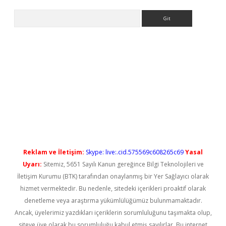
Arama
et güncel
Reklam ve İletişim:
Skype: live:.cid.575569c608265c69
Yasal
Uyarı:
Sitemiz, 5651 Sayılı Kanun gereğince Bilgi Teknolojileri ve
İletişim Kurumu (BTK) tarafından onaylanmış bir Yer Sağlayıcı olarak
hizmet vermektedir. Bu nedenle, sitedeki içerikleri proaktif olarak
denetleme veya araştırma yükümlülüğümüz bulunmamaktadır.
Ancak, üyelerimiz yazdıkları içeriklerin sorumluluğunu taşımakta olup,
siteye üye olarak bu sorumluluğu kabul etmiş sayılırlar. Bu internet