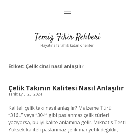
menüyü
Anasayfa
aç
Gizlilik Politikası
Temiz Fikir Rehberi
Yasal Uyarı
Hayatına ferahlık katan öneriler!
Hakkımızda
Etiket:
Çelik cinsi nasıl anlaşılır
Çelik Takının Kalitesi Nasıl Anlaşılır
Tarih: Eylül 23, 2024
Kaliteli çelik takı nasıl anlaşılır? Malzeme Türü:
“316L” veya “304” gibi paslanmaz çelik türleri
yazıyorsa, bu iyi kalite anlamına gelir. Mıknatıs Testi:
Yüksek kaliteli paslanmaz çelik manyetik değildir,