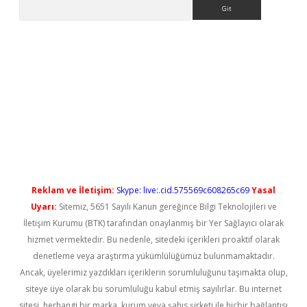
Arama
t güncel
Reklam ve İletişim:
Skype: live:.cid.575569c608265c69
Yasal
Uyarı:
Sitemiz, 5651 Sayılı Kanun gereğince Bilgi Teknolojileri ve
İletişim Kurumu (BTK) tarafından onaylanmış bir Yer Sağlayıcı olarak
hizmet vermektedir. Bu nedenle, sitedeki içerikleri proaktif olarak
denetleme veya araştırma yükümlülüğümüz bulunmamaktadır.
Ancak, üyelerimiz yazdıkları içeriklerin sorumluluğunu taşımakta olup,
siteye üye olarak bu sorumluluğu kabul etmiş sayılırlar. Bu internet
sitesi, herhangi bir marka, kurum veya şahıs şirketi ile hiçbir bağlantısı