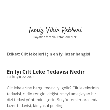
menüyü
Anasayfa
aç
Gizlilik Politikası
Temiz Fikir Rehberi
Yasal Uyarı
Hayatına ferahlık katan öneriler!
Hakkımızda
Etiket:
Cilt lekeleri için en iyi lazer hangisi
En Iyi Cilt Leke Tedavisi Nedir
Tarih: Eylül 22, 2024
Cilt lekelerine hangi tedavi iyi gelir? Cilt lekelerinin
tedavisi, cildin rengini değiştirmeyi amaçlayan bir
dizi tedavi yöntemini içerir. Bu yöntemler arasında
lazer tedavisi, kimyasal peeling,