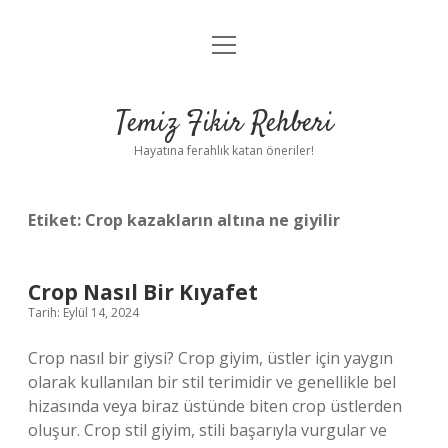
menüyü
Anasayfa
aç
Gizlilik Politikası
Temiz Fikir Rehberi
Yasal Uyarı
Hayatına ferahlık katan öneriler!
Hakkımızda
Etiket:
Crop kazakların altına ne giyilir
Crop Nasıl Bir Kıyafet
Tarih: Eylül 14, 2024
Crop nasıl bir giysi? Crop giyim, üstler için yaygın
olarak kullanılan bir stil terimidir ve genellikle bel
hizasında veya biraz üstünde biten crop üstlerden
oluşur. Crop stil giyim, stili başarıyla vurgular ve