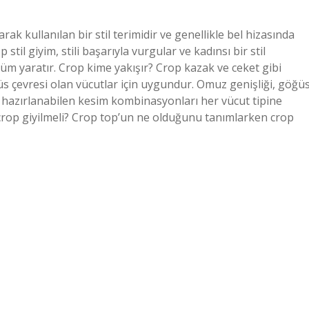
arak kullanılan bir stil terimidir ve genellikle bel hizasında
til giyim, stili başarıyla vurgular ve kadınsı bir stil
m yaratır. Crop kime yakışır? Crop kazak ve ceket gibi
s çevresi olan vücutlar için uygundur. Omuz genişliği, göğü
kle hazırlanabilen kesim kombinasyonları her vücut tipine
rop giyilmeli? Crop top’un ne olduğunu tanımlarken crop