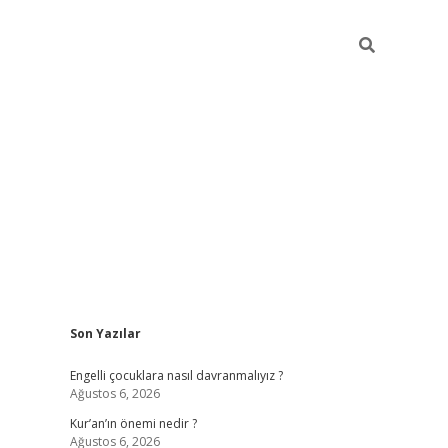
Sidebar
Son Yazılar
elexbet güncel
Engelli çocuklara nasıl davranmalıyız ?
Ağustos 6, 2026
Kur’an’ın önemi nedir ?
Ağustos 6, 2026