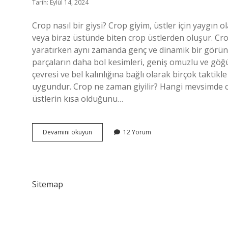
Tarih: Eylül 14, 2024
Crop nasıl bir giysi? Crop giyim, üstler için yaygın ol
veya biraz üstünde biten crop üstlerden oluşur. Crop s
yaratırken aynı zamanda genç ve dinamik bir görünü
parçaların daha bol kesimleri, geniş omuzlu ve göğü
çevresi ve bel kalınlığına bağlı olarak birçok takti
uygundur. Crop ne zaman giyilir? Hangi mevsimde c
üstlerin kısa olduğunu…
Crop
Devamını okuyun
12 Yorum
Nasıl
Bir
Kıyafet
Sitemap