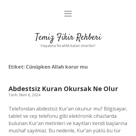
menüyü
Anasayfa
aç
Gizlilik Politikası
Temiz Fikir Rehberi
Yasal Uyarı
Hayatına ferahlık katan öneriler!
Hakkımızda
Etiket:
Cünüpken Allah korur mu
Abdestsiz Kuran Okursak Ne Olur
Tarih: Ekim 8, 2024
Telefondan abdestsiz Kur’an okunur mu? Bilgisayar,
tablet ve cep telefonu gibi elektronik cihazlarda
bulunan Kur’an metinleri ve kayıtları kendi başlarına
mushaf sayılmaz. Bu nedenle, Kur’an yüklü bu tür