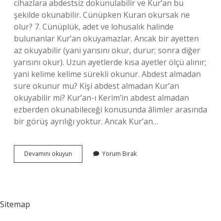
cihazlara abdestsiz dokunulabilir ve Kur’an bu
şekilde okunabilir. Cünüpken Kuran okursak ne
olur? 7. Cünüplük, adet ve lohusalık halinde
bulunanlar Kur’an okuyamazlar. Ancak bir ayetten
az okuyabilir (yani yarısını okur, durur; sonra diğer
yarısını okur). Uzun ayetlerde kısa ayetler ölçü alınır;
yani kelime kelime sürekli okunur. Abdest almadan
sure okunur mu? Kişi abdest almadan Kur’an
okuyabilir mi? Kur’an-ı Kerim’in abdest almadan
ezberden okunabileceği konusunda âlimler arasında
bir görüş ayrılığı yoktur. Ancak Kur’an…
Abdestsiz
Devamını okuyun
Yorum Bırak
Kuran
Okursak
Ne
Olur
Sitemap