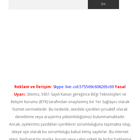
Arama
t güncel
Reklam ve İletişim:
Skype: live:.cid.575569c608265c69
Yasal
Uyarı:
Sitemiz, 5651 Sayılı Kanun gereğince Bilgi Teknolojileri ve
İletişim Kurumu (BTK) tarafından onaylanmış bir Yer Sağlayıcı olarak
hizmet vermektedir. Bu nedenle, sitedeki içerikleri proaktif olarak
denetleme veya araştırma yükümlülüğümüz bulunmamaktadır.
Ancak, üyelerimiz yazdıkları içeriklerin sorumluluğunu taşımakta olup,
siteye üye olarak bu sorumluluğu kabul etmiş sayılırlar. Bu internet
sitesi, herhangi bir marka, kurum veya şahıs şirketi ile hiçbir bağlantısı