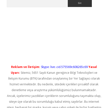
Arama
et güncel
Reklam ve İletişim:
Skype: live:.cid.575569c608265c69
Yasal
Uyarı:
Sitemiz, 5651 Sayılı Kanun gereğince Bilgi Teknolojileri ve
İletişim Kurumu (BTK) tarafından onaylanmış bir Yer Sağlayıcı olarak
hizmet vermektedir. Bu nedenle, sitedeki içerikleri proaktif olarak
denetleme veya araştırma yükümlülüğümüz bulunmamaktadır.
Ancak, üyelerimiz yazdıkları içeriklerin sorumluluğunu taşımakta olup,
siteye üye olarak bu sorumluluğu kabul etmiş sayılırlar. Bu internet
sitesi, herhangi bir marka, kurum veya şahıs şirketi ile hiçbir bağlantısı