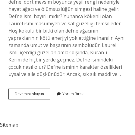
defne, dört mevsim boyunca yeşil rengi nedeniyle
hayat ağacı ve ölümsüzlüğün simgesi haline gelir.
Defne ismi hayırlı mıdır? Yunanca kökenli olan
Laurel ismi masumiyeti ve saf güzelliği temsil eder.
Hoş kokulu bir bitki olan defne ağacının
yapraklarının kötü enerjiyi yok ettiğine inanılır. Aynı
zamanda umut ve başarının sembolüdür. Laurel
ismi, içerdiği güzel anlamlar dışında, Kuran-ı
Kerim’de hiçbir yerde geçmez. Defne ismindeki
çocuk nasıl olur? Defne isminin karakter özellikleri
uysal ve aile düşkünüdür. Ancak, sık sık maddi ve…
Defne
Devamını okuyun
Yorum Bırak
Açıklaması
Nedir
Sitemap