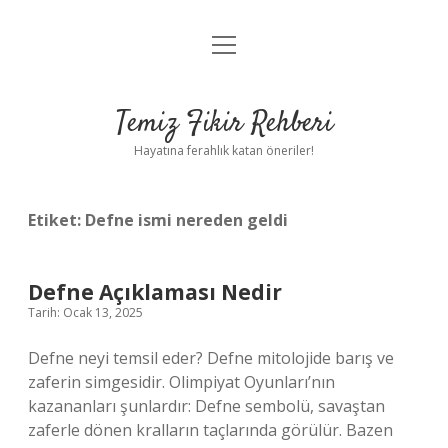
menüyü
Anasayfa
aç
Gizlilik Politikası
Temiz Fikir Rehberi
Yasal Uyarı
Hayatına ferahlık katan öneriler!
Hakkımızda
Etiket:
Defne ismi nereden geldi
Defne Açıklaması Nedir
Tarih: Ocak 13, 2025
Defne neyi temsil eder? Defne mitolojide barış ve
zaferin simgesidir. Olimpiyat Oyunları’nın
kazananları şunlardır: Defne sembolü, savaştan
zaferle dönen kralların taçlarında görülür. Bazen