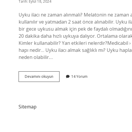
Tarih: Eylül 18, 2024
Uyku ilacı ne zaman alınmalı? Melatonin ne zaman a
kullanılır ve yatmadan 2 saat önce alınabilir. Uyku i
bir gece uykusu almak için pek de faydalı olmadığını
20 dakika daha hızlı uykuya dalıyor. Ortalama olara
Kimler kullanabilir? Yan etkileri nelerdir?Medicabil
hapı nedir… Uyku ilacı almak sağlıklı mı? Uyku haplar
neden olabilir.…
Uyku
Devamını okuyun
14 Yorum
Ilacı
Ne
Zaman
Kullanılır
Sitemap