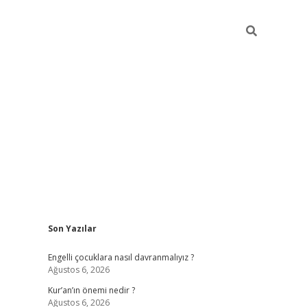
Sidebar
Son Yazılar
elexbet güncel
Engelli çocuklara nasıl davranmalıyız ?
Ağustos 6, 2026
Kur’an’ın önemi nedir ?
Ağustos 6, 2026