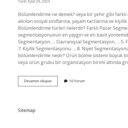
Tarih: Eylül 29, 2024
Bölümlendirme ne demek? veya bir şehir gibi farklı
alıcıları sosyal sınıflarına, yaşam tarzlarına ve kişili
Bölümlendirme türleri nelerdir? Farklı Pazar Seg
segmentasyonunun en yaygın ve en basit yöntemidir
Segmentasyon. … Davranışsal Segmentasyon. … 5. F
7. Kişilik Segmentasyonu. … 8. Niyet Segmentasyo
bölümlendirme nedir? Ürün bölme sistemi büyük bir 
veya ürün grubu bir organizasyon birimi altında gru
Tüketici
Devamını okuyun
10 Yorum
Bölümlendirme
Nedir
Sitemap