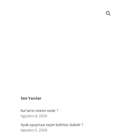
Sidebar
Son Yazılar
elexbet güncel
Kur’an’ın önemi nedir ?
Ağustos 6, 2026
Ayak uyuşması neyin belirtisi olabilir ?
Ağustos 5, 2026