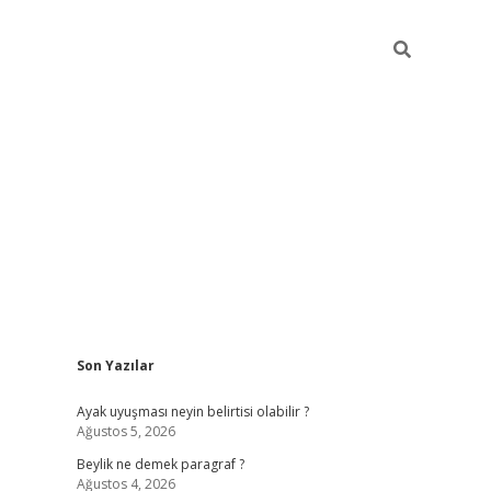
Sidebar
Son Yazılar
elexbet güncel
Ayak uyuşması neyin belirtisi olabilir ?
Ağustos 5, 2026
Beylik ne demek paragraf ?
Ağustos 4, 2026