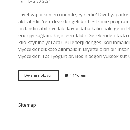
Tarih: Eylül 30, 2024
Diyet yaparken en önemli şey nedir? Diyet yaparken 
aktivitedir. Yeterli ve dengeli bir beslenme program
hızlandırılabilir ve kilo kaybı daha kalıcı hale getiri
enerjiyi sağlamak için gereklidir. Gerekenden fazla 
kilo kaybına yol açar. Bu enerji dengesi korunmalıdı
yiyecekler dikkate alınmalıdır. Diyette olan bir in
yiyecekler: Tatlı yoğurtlar. Besin değeri yüksek süt ü
Diyette
Devamını okuyun
14 Yorum
Önemli
Olan
Nedir
Sitemap