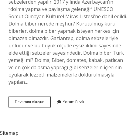
sebzelerden yapılır. 2017 yılında Azerbaycan’ın
“dolma yapma ve paylaşma geleneği” UNESCO
Somut Olmayan Kültürel Miras Listesi’ne dahil edildi.
Dolma biber nerede meşhur? Kurutulmuş kuru
biberler, dolma biber yapmak isteyen herkes için
olmazsa olmazdır. Gaziantep, dolma sebzeleriyle
ünlüdür ve bu büyük ölçüde eşsiz iklimi sayesinde
elde ettiği sebzeler sayesindedir. Dolma biber Türk
yemeği mi? Dolma; Biber, domates, kabak, patlıcan
ve en çok da asma yaprağı gibi sebzelerin içlerinin
oyularak lezzetli malzemelerle doldurulmasıyla
yapılan…
Dolma
Devamını okuyun
Yorum Bırak
Biber
Hangi
Yöreye
Ait
Sitemap