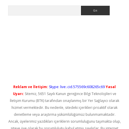
Arama
et güncel
Reklam ve İletişim:
Skype: live:.cid.575569c608265c69
Yasal
Uyarı:
Sitemiz, 5651 Sayılı Kanun gereğince Bilgi Teknolojileri ve
İletişim Kurumu (BTK) tarafından onaylanmış bir Yer Sağlayıcı olarak
hizmet vermektedir. Bu nedenle, sitedeki içerikleri proaktif olarak
denetleme veya araştırma yükümlülüğümüz bulunmamaktadır.
Ancak, üyelerimiz yazdıkları içeriklerin sorumluluğunu taşımakta olup,
siteye üye olarak bu sorumluluğu kabul etmiş sayılırlar. Bu internet