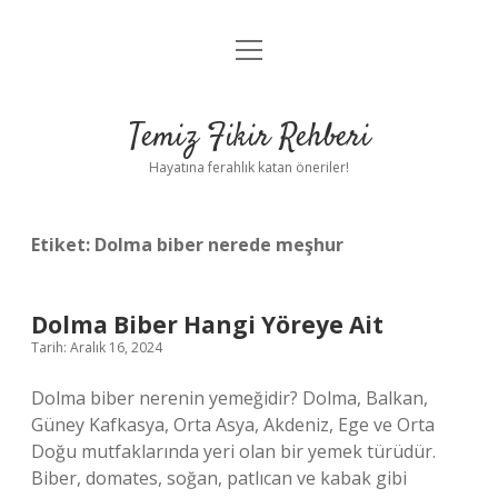
menüyü
Anasayfa
aç
Gizlilik Politikası
Temiz Fikir Rehberi
Yasal Uyarı
Hayatına ferahlık katan öneriler!
Hakkımızda
Etiket:
Dolma biber nerede meşhur
Dolma Biber Hangi Yöreye Ait
Tarih: Aralık 16, 2024
Dolma biber nerenin yemeğidir? Dolma, Balkan,
Güney Kafkasya, Orta Asya, Akdeniz, Ege ve Orta
Doğu mutfaklarında yeri olan bir yemek türüdür.
Biber, domates, soğan, patlıcan ve kabak gibi