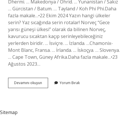
Dhermi. … Makedonya / Ohrid. … Yunanistan / Sakız
… Gürcistan / Batum. … Tayland / Koh Phi Phi.Daha
fazla makale…•22 Ekim 2024 Yazın hangi ülkeler
serin? Yaz sıcağında serin rotalar! Norveç “Gece
yarısı güneşi ülkesi” olarak da bilinen Norveç,
kavurucu sıcaktan kaçıp serinleyebileceğiniz
yerlerden biridir. … İsviçre. … İzlanda. …Chamonix-
Mont Blanc, Fransa. … İrlanda. … İskoçya. … Slovenya.
… Cape Town, Güney Afrika.Daha fazla makale…•23
Ağustos 2023…
Yazın
Devamını okuyun
Yorum Bırak
Yurtdışı
Nereye
Gidilir
Sitemap