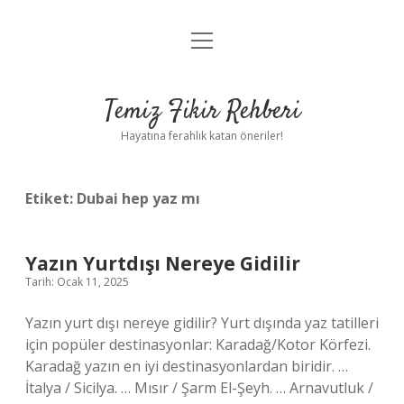
menüyü
Anasayfa
aç
Gizlilik Politikası
Temiz Fikir Rehberi
Yasal Uyarı
Hayatına ferahlık katan öneriler!
Hakkımızda
Etiket:
Dubai hep yaz mı
Yazın Yurtdışı Nereye Gidilir
Tarih: Ocak 11, 2025
Yazın yurt dışı nereye gidilir? Yurt dışında yaz tatilleri
için popüler destinasyonlar: Karadağ/Kotor Körfezi.
Karadağ yazın en iyi destinasyonlardan biridir. …
İtalya / Sicilya. … Mısır / Şarm El-Şeyh. … Arnavutluk /