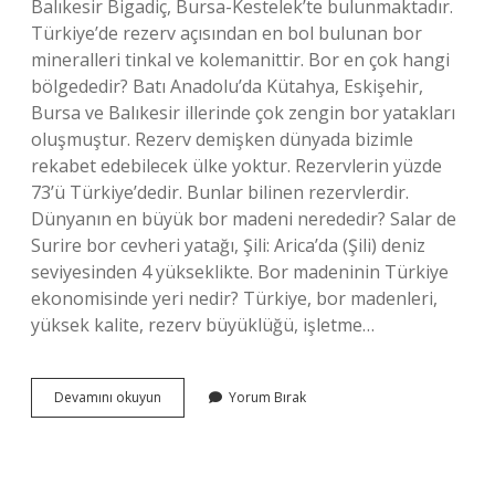
Balıkesir Bigadiç, Bursa-Kestelek’te bulunmaktadır.
Türkiye’de rezerv açısından en bol bulunan bor
mineralleri tinkal ve kolemanittir. Bor en çok hangi
bölgededir? Batı Anadolu’da Kütahya, Eskişehir,
Bursa ve Balıkesir illerinde çok zengin bor yatakları
oluşmuştur. Rezerv demişken dünyada bizimle
rekabet edebilecek ülke yoktur. Rezervlerin yüzde
73’ü Türkiye’dedir. Bunlar bilinen rezervlerdir.
Dünyanın en büyük bor madeni nerededir? Salar de
Surire bor cevheri yatağı, Şili: Arica’da (Şili) deniz
seviyesinden 4 yükseklikte. Bor madeninin Türkiye
ekonomisinde yeri nedir? Türkiye, bor madenleri,
yüksek kalite, rezerv büyüklüğü, işletme…
Bor
Devamını okuyun
Yorum Bırak
Rezervi
En
Çok
Hangi