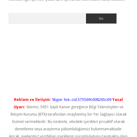
Arama
t güncel
Reklam ve İletişim:
Skype: live:.cid.575569c608265c69
Yasal
Uyarı:
Sitemiz, 5651 Sayılı Kanun gereğince Bilgi Teknolojileri ve
İletişim Kurumu (BTK) tarafından onaylanmış bir Yer Sağlayıcı olarak
hizmet vermektedir. Bu nedenle, sitedeki içerikleri proaktif olarak
denetleme veya araştırma yükümlülüğümüz bulunmamaktadır.
Ancak, üyelerimiz yazdıkları içeriklerin sorumluluğunu taşımakta olup,