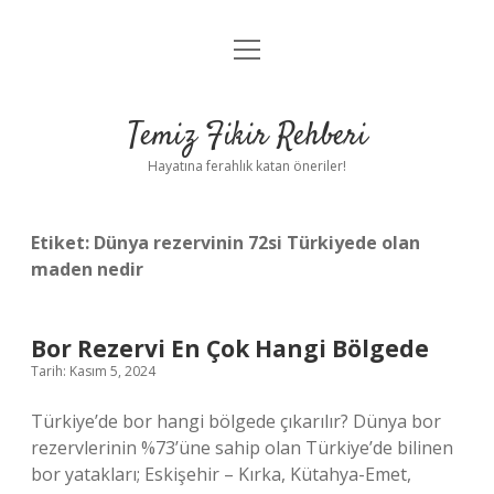
menüyü
Anasayfa
aç
Gizlilik Politikası
Temiz Fikir Rehberi
Yasal Uyarı
Hayatına ferahlık katan öneriler!
Hakkımızda
Etiket:
Dünya rezervinin 72si Türkiyede olan
maden nedir
Bor Rezervi En Çok Hangi Bölgede
Tarih: Kasım 5, 2024
Türkiye’de bor hangi bölgede çıkarılır? Dünya bor
rezervlerinin %73’üne sahip olan Türkiye’de bilinen
bor yatakları; Eskişehir – Kırka, Kütahya-Emet,