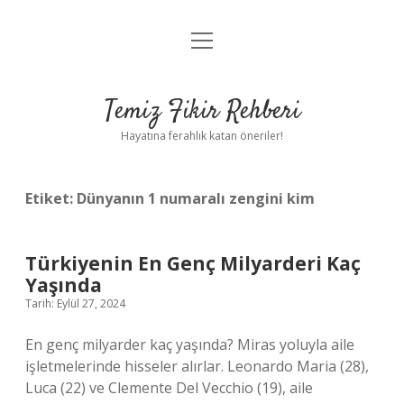
menüyü
Anasayfa
aç
Gizlilik Politikası
Temiz Fikir Rehberi
Yasal Uyarı
Hayatına ferahlık katan öneriler!
Hakkımızda
Etiket:
Dünyanın 1 numaralı zengini kim
Türkiyenin En Genç Milyarderi Kaç
Yaşında
Tarih: Eylül 27, 2024
En genç milyarder kaç yaşında? Miras yoluyla aile
işletmelerinde hisseler alırlar. Leonardo Maria (28),
Luca (22) ve Clemente Del Vecchio (19), aile