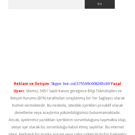
Arama
t güncel
Reklam ve İletişim:
Skype: live:.cid.575569c608265c69
Yasal
Uyarı:
Sitemiz, 5651 Sayılı Kanun gereğince Bilgi Teknolojileri ve
İletişim Kurumu (BTK) tarafından onaylanmış bir Yer Sağlayıcı olarak
hizmet vermektedir. Bu nedenle, sitedeki içerikleri proaktif olarak
denetleme veya araştırma yükümlülüğümüz bulunmamaktadır.
Ancak, üyelerimiz yazdıkları içeriklerin sorumluluğunu taşımakta olup,
siteye üye olarak bu sorumluluğu kabul etmiş sayılırlar. Bu internet
sitesi, herhangi bir marka, kurum veya şahıs şirketi ile hiçbir bağlantısı