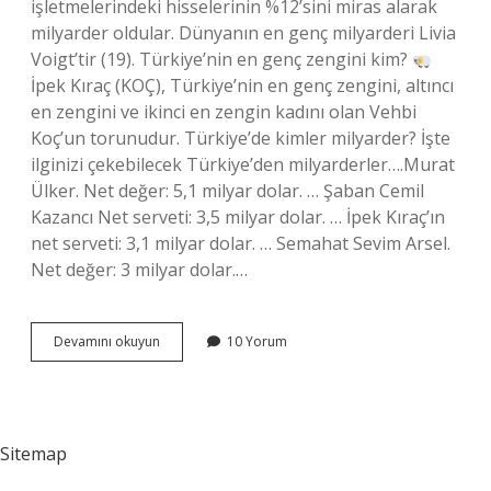
işletmelerindeki hisselerinin %12’sini miras alarak
milyarder oldular. Dünyanın en genç milyarderi Livia
Voigt’tir (19). Türkiye’nin en genç zengini kim?
İpek Kıraç (KOÇ), Türkiye’nin en genç zengini, altıncı
en zengini ve ikinci en zengin kadını olan Vehbi
Koç’un torunudur. Türkiye’de kimler milyarder? İşte
ilginizi çekebilecek Türkiye’den milyarderler….Murat
Ülker. Net değer: 5,1 milyar dolar. … Şaban Cemil
Kazancı Net serveti: 3,5 milyar dolar. … İpek Kıraç’ın
net serveti: 3,1 milyar dolar. … Semahat Sevim Arsel.
Net değer: 3 milyar dolar.…
Türkiyenin
Devamını okuyun
10 Yorum
En
Genç
Milyarderi
Kaç
Yaşında
Sitemap