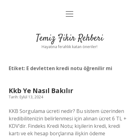
menüyü
Anasayfa
aç
Gizlilik Politikası
Temiz Fikir Rehberi
Yasal Uyarı
Hayatına ferahlık katan öneriler!
Hakkımızda
Etiket:
E devletten kredi notu öğrenilir mi
Kkb Ye Nasıl Bakılır
Tarih: Eylül 13, 2024
KKB Sorgulama ücreti nedir? Bu sistem üzerinden
kredibilitenizin belirlenmesi için alınan ücret 6 TL +
KDV’dir. Findeks Kredi Notu; kişilerin kredi, kredi
kartı ve ek hesap borçlarına ilişkin ödeme