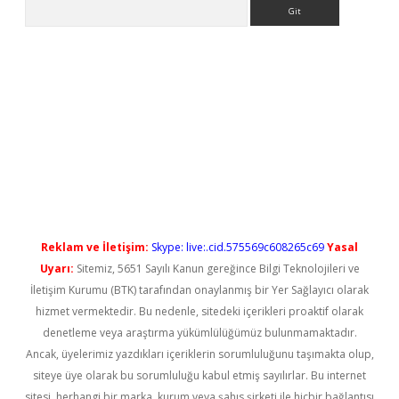
Arama
t güncel
Reklam ve İletişim:
Skype: live:.cid.575569c608265c69
Yasal
Uyarı:
Sitemiz, 5651 Sayılı Kanun gereğince Bilgi Teknolojileri ve
İletişim Kurumu (BTK) tarafından onaylanmış bir Yer Sağlayıcı olarak
hizmet vermektedir. Bu nedenle, sitedeki içerikleri proaktif olarak
denetleme veya araştırma yükümlülüğümüz bulunmamaktadır.
Ancak, üyelerimiz yazdıkları içeriklerin sorumluluğunu taşımakta olup,
siteye üye olarak bu sorumluluğu kabul etmiş sayılırlar. Bu internet
sitesi, herhangi bir marka, kurum veya şahıs şirketi ile hiçbir bağlantısı