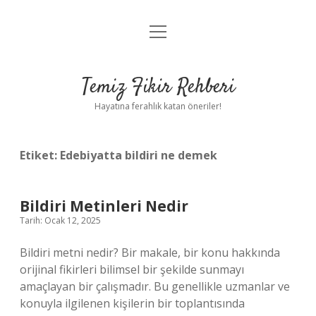
menüyü
Anasayfa
aç
Gizlilik Politikası
Temiz Fikir Rehberi
Yasal Uyarı
Hayatına ferahlık katan öneriler!
Hakkımızda
Etiket:
Edebiyatta bildiri ne demek
Bildiri Metinleri Nedir
Tarih: Ocak 12, 2025
Bildiri metni nedir? Bir makale, bir konu hakkında
orijinal fikirleri bilimsel bir şekilde sunmayı
amaçlayan bir çalışmadır. Bu genellikle uzmanlar ve
konuyla ilgilenen kişilerin bir toplantısında