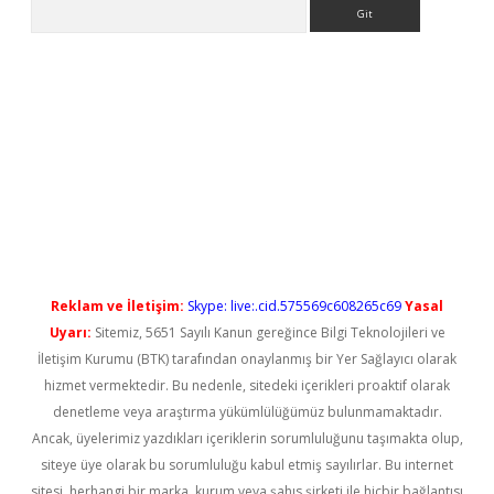
Arama
et güncel
Reklam ve İletişim:
Skype: live:.cid.575569c608265c69
Yasal
Uyarı:
Sitemiz, 5651 Sayılı Kanun gereğince Bilgi Teknolojileri ve
İletişim Kurumu (BTK) tarafından onaylanmış bir Yer Sağlayıcı olarak
hizmet vermektedir. Bu nedenle, sitedeki içerikleri proaktif olarak
denetleme veya araştırma yükümlülüğümüz bulunmamaktadır.
Ancak, üyelerimiz yazdıkları içeriklerin sorumluluğunu taşımakta olup,
siteye üye olarak bu sorumluluğu kabul etmiş sayılırlar. Bu internet
sitesi, herhangi bir marka, kurum veya şahıs şirketi ile hiçbir bağlantısı